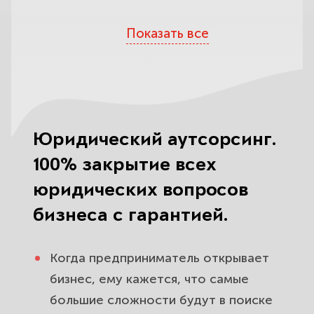
Защита от налоговых проверок.
Показать все
Как избежать штрафов и
блокировки счетов.
Договорная работа. Защита от
«подводных камней» и судебных
рисков.
Юридический аутсорсинг.
Трудовые споры и кадровые
100% закрытие всех
вопросы. Защита бизнеса от
юридических вопросов
сотрудников и инспекций.
бизнеса с гарантией.
Корпоративные конфликты.
Решение споров между
Когда предприниматель открывает
учредителями и партнёрами.
бизнес, ему кажется, что самые
большие сложности будут в поиске
Представительство в судах. Когда