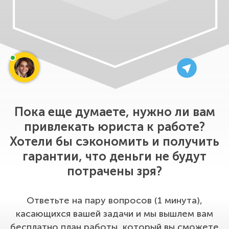
угрожает бизнесу — мы находим это
стоит копейки по сравнению с тем,
до подписания.
сколько стоит ошибка.
Особенно ценят клиенты то, что мы
сопровождаем процесс от начала
до конца. Вы можете быть уверены,
что в любой момент рядом есть
команда, которая держит руку на
Пока еще думаете, нужно ли вам
пульсе. Ваша сделка проходит
привлекать юриста к работе?
Хотели бы сэкономить и получить
спокойно, без неприятных
гарантии, что деньги не будут
сюрпризов и с полной защитой
потрачены зря?
ваших интересов.
В результате бизнес получает не
Ответьте на пару вопросов (1 минута),
просто договор, а реальную
касающихся вашей задачи и мы вышлем вам
гарантию безопасности.
бесплатно план работы, который вы сможете