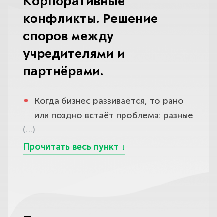
Корпоративные
персонала.
конфликты. Решение
Мы полностью берём на себя
споров между
кадровый блок. Увольнения, приёмы
учредителями и
на работу, трудовые споры,
партнёрами.
инспекции — всё под контролем.
Сотрудники будут защищены, а
Когда бизнес развивается, то рано
бизнес — застрахован от
или поздно встаёт проблема: разные
необоснованных претензий.
(…)
собственники начинают видеть
будущее компании по-разному. Один
хочет вкладывать в рост, другой —
выводить деньги, третий блокирует
решения ради личной выгоды. В
результате предприятие