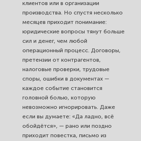
клиентов или в организации
спор нельзя решить миром.
производства. Но спустя несколько
Лицензии и разрешения. Убираем
месяцев приходит понимание:
бюрократию с пути бизнеса.
юридические вопросы тянут больше
сил и денег, чем любой
Антиколлекторская защита
операционный процесс. Договоры,
бизнеса. Как остановить давление
претензии от контрагентов,
кредиторов.
налоговые проверки, трудовые
Проверка контрагентов. Защита от
споры, ошибки в документах —
мошенников и ненадёжных
каждое событие становится
партнёров.
головной болью, которую
невозможно игнорировать. Даже
Полное юридическое
если вы думаете: «Да ладно, всё
сопровождение сделок. Ваш
обойдётся», — рано или поздно
бизнес без рисков.
приходит повестка, письмо из