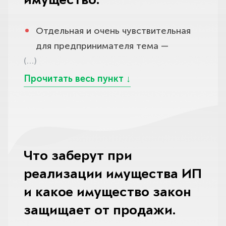
имущество.
пособиям перед вашими
главный её итог — не ограничения, а
что дохода на план не хватит, мы
У банкротства ИП есть и важная
работниками — эти требования
свобода от долгов и возможность
обоснованно ходатайствуем о
Отдельная и очень чувствительная
процедурная особенность, о
сохраняются даже после
начать заново.
переходе сразу к реализации, чтобы
для предпринимателя тема —
которой часто забывают: не менее
банкротства. Не спишут возмещение
не терять время и деньги на
(…)
оспаривание его сделок, потому что
чем за пятнадцать календарных дней
вреда, причинённого жизни или
заведомо неисполнимый график.
именно здесь чаще всего рушится,
до подачи заявления в суд
здоровью, а также вреда
казалось бы, готовое банкротство. У
предприниматель обязан
Третий вариант — мировое
имуществу, причинённого
ИП всегда есть история
опубликовать уведомление о своём
соглашение с кредиторами, если
умышленно или по грубой
хозяйственных операций: он
намерении в Едином федеральном
удаётся договориться о
неосторожности.
продавал технику и товар,
реестре сведений о банкротстве
взаимоприемлемых условиях; тогда
Останется и субсидиарная
рассчитывался с одними
Что заберут при
(ЕФРСБ, портал Федресурс).
процедура прекращается. Какую
ответственность: если вы, будучи
контрагентами раньше других,
дорогу выбрать, зависит от ваших
реализации имущества ИП
Пропустить эту публикацию нельзя
ИП, одновременно выступали
переоформлял имущество на
доходов, состава долгов и
и какое имущество закон
— суд просто оставит заявление без
контролирующим лицом какой-то
родственников, гасил «дружеские»
имущества, и мы подбираем
движения или вернёт его, и вы
защищает от продажи.
компании и вас привлекли к
займы.
процедуру под вашу реальную
потеряете время. Затягивание тоже
субсидиарной ответственности по