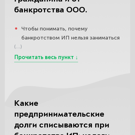
банкротства ООО.
Чтобы понимать, почему
банкротством ИП нельзя заниматься
(…)
по шаблону обычного физлица,
важно увидеть, в чём именно этот
подвид особенный. Формально
предприниматель банкротится по
тем же правилам главы X закона №
127-ФЗ, что и любой гражданин: с 1
октября 2015 года дела о
Какие
банкротстве ИП рассматривает не
предпринимательские
что иное, как арбитражный суд, а
долги списываются при
процедуры те же —