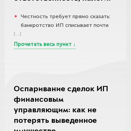
всеми уже не сможете, — сделать
договоров и текущих начислений.
финансовый управляющий
не запрещено характером
это нужно в течение тридцати
Мы разбираем именно вашу
формирует конкурсную массу,
ограничений.
Честность требует прямо сказать:
рабочих дней с того момента, как вы
ситуацию и подсказываем
продаёт незащищённое имущество
банкротство ИП списывает почти
Что важно, банкротство не влечёт
узнали о таком положении (статья
оптимальный порядок действий,
на торгах, а вырученные деньги
(…)
всё, но не абсолютно все долги, и
уголовной ответственности само по
213.4 закона № 127-ФЗ).
чтобы вы не наделали ошибок на
распределяет между кредиторами
знать исключения нужно заранее,
себе — она грозит лишь за
старте, от которых потом трудно
по очерёдности; всё, что осталось
Но ждать порога в полмиллиона
чтобы не строить ложных ожиданий.
преднамеренное или фиктивное
отыграть назад.
непогашенным, суд списывает.
вовсе не обязательно: право подать
Закон (пункты 4–6 статьи 213.28)
банкротство и сокрытие имущества,
на собственное банкротство есть у
Именно реализация ведёт к полному
прямо выводит из-под
чего мы как раз помогаем не
вас при любой сумме долга, как
освобождению от долгов, и в
освобождения ряд обязательств, и
допустить, ведя дело чисто и
только вы предвидите
большинстве по-настоящему
для предпринимателя это прежде
Оспаривание сделок ИП
прозрачно.
неплатёжеспособность и видите
безнадёжных случаев мы стремимся
всего долги, связанные с его
финансовым
Мы всегда проговариваем
признаки недостаточности
к ней, а не к многолетней
деятельностью.
управляющим: как не
последствия заранее и честно,
имущества — например, платежи по
реструктуризации. Нередко суд
Не списывается задолженность по
потерять выведенное
чтобы вы шли в процедуру с
кредитам и налогам уже съедают
сначала вводит реструктуризацию
заработной плате и выходным
открытыми глазами и понимали:
весь доход и просрочка неизбежна.
по умолчанию, но если очевидно,