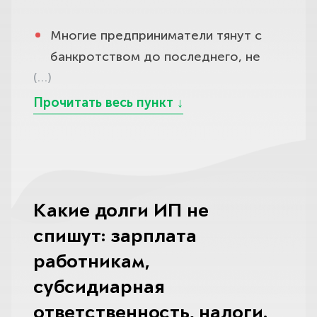
которые закон списать не позволяет.
сможете занимать должности в
кредиторами по утверждённому
обычно нет. Другой вопрос —
органах управления юридического
судом плану — как правило, без
Многие предприниматели тянут с
тактика: в отдельных случаях
лица, а для кредитных, страховых
дальнейших штрафов и пеней, с
банкротством до последнего, не
аккуратное прекращение
организаций, НПФ и
зафиксированной суммой.
(…)
зная, что закон в ряде случаев не
деятельности до процедуры
микрофинансовых компаний эти
только разрешает, но и прямо
помогает остановить начисление
Для многих это способ не
сроки ещё длиннее — до десяти лет.
обязывает подать заявление, а
новых страховых взносов и
банкротиться в привычном смысле, а
Пугаться этого списка не стоит: для
промедление грозит
упростить картину для суда, а в
цивилизованно рассчитаться на
большинства предпринимателей,
дополнительными неприятностями.
других, наоборот, спешка с
щадящих условиях и при этом
которых душат безнадёжные долги,
закрытием создаёт лишние риски и
сохранить имущество, ведь
Обязанность обратиться в
пятилетний перерыв в статусе ИП —
вопросы.
распродажи в этой процедуре нет.
Какие долги ИП не
арбитражный суд возникает, когда
небольшая плата за выход из
спишут: зарплата
сумма ваших долгов достигает 500
Универсального ответа «закрывать
Вторая — реализация имущества.
финансового тупика, тем более что
000 рублей, а просрочка по ним
или нет» не существует — всё
Она вводится, когда платить уже
работникам,
вести дело всё это время можно в
превышает три месяца и вы
зависит от структуры ваших долгов,
нечем и восстановить
субсидиарная
других формах, например через
понимаете, что расплатиться со
наличия работников, незавершённых
платёжеспособность нереально:
ООО или как самозанятый, если это
ответственность, налоги.