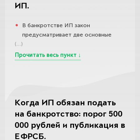
лет лишается права заниматься
(статья 213.28 закона о
вести предпринимательскую
ИП.
заявления и вовсе не требуется.
бизнесом.
банкротстве), и все включённые в
деятельность (статья 216 закона о
При этом важно понимать, что по
реестр непогашенные долги
банкротстве).
В банкротстве ИП закон
Мы ведём дело с учётом всех этих
итогам банкротства статус ИП вы
перестают существовать:
предусматривает две основные
отличий, а не подгоняем его под
На тот же срок аннулируются
всё равно утратите: с даты, когда
кредиторы, банки и налоговая
(…)
процедуры, и от того, какая из них
универсальный шаблон.
выданные вам лицензии. Кроме того,
суд признаёт вас банкротом и
больше не вправе их требовать,
будет введена, напрямую зависит и
действуют и общие для всех
вводит реализацию имущества, ваша
приставы прекращают
срок дела, и судьба вашего
банкротов-граждан ограничения:
государственная регистрация в
производства, а звонки коллекторов
имущества, поэтому важно
пять лет вы обязаны при обращении
качестве индивидуального
теряют смысл.
понимать разницу.
за кредитами и займами сообщать
предпринимателя прекращается
Мы заранее раскладываем ваши
банкам о факте своего банкротства;
автоматически (статья 216 закона №
Первая — реструктуризация долгов.
Когда ИП обязан подать
обязательства по полочкам, чтобы
повторно инициировать
127-ФЗ), а действующие лицензии
Она рассчитана на
вы точно знали, какая сумма уйдёт
собственное банкротство по
на банкротство: порог 500
аннулируются.
предпринимателя, у которого есть
под списание, и не питали ложных
общему правилу нельзя тоже в
стабильный доход, позволяющий за
000 рублей и публикация в
Поэтому специально «закрываться»
надежд по тем немногим долгам,
течение пяти лет; три года вы не
срок до трёх лет расплатиться с
ЕФРСБ.
ради самого банкротства смысла