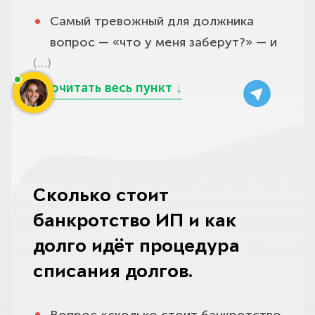
ситуацию, а не гоним всех по
В банкротстве финансовый
опасно: пока вы медлите, растут
её долгам, банкротство физлица от
Самый тревожный для должника
одному пути, чтобы результат был
управляющий и кредиторы вправе
пени и взносы, кредиторы успевают
неё не освобождает.
вопрос — «что у меня заберут?» — и
максимально в вашу пользу.
всё это проверить и оспорить. Закон
засудить вас и наложить аресты на
(…)
в банкротстве ИП он стоит
Не списываются алименты и
даёт два основных инструмента.
счета и имущество, а свежие
особенно остро, ведь
текущие платежи — обязательства,
Первый — оспаривание
расчёты с «удобными»
предприниматель отвечает всем
возникшие уже после возбуждения
подозрительных сделок (статья
контрагентами позже могут быть
своим имуществом, и личным, и тем,
дела. И отдельно закон карает
61.2): сделки по заниженной цене
оспорены финансовым
что использовалось в деле.
недобросовестность: если вы
или дарение имущества родне за
управляющим.
наберёте кредиты по заведомо
Разберём честно. В конкурсную
год, а при явном выводе активов и
Сколько стоит
Мы помогаем определить,
ложным сведениям, скроете или
массу, которую финансовый
наличии цели навредить кредиторам
наступила ли у вас обязанность или
банкротство ИП и как
выведете имущество,
управляющий продаёт на торгах,
— за три года до принятия судом
уже есть право банкротиться,
преднамеренно доведёте себя до
попадает ваше имущество, не
заявления могут быть отменены, а
долго идёт процедура
правильно и вовремя разместить
банкротства или откажетесь
защищённое законом: коммерческий
имущество возвращено в
списания долгов.
публикацию в ЕФРСБ и подать
сотрудничать с финансовым
и второй жилой объект, автомобиль,
конкурсную массу.
заявление так, чтобы суд принял его
управляющим, суд вправе вообще не
дорогая техника и оборудование,
Вопрос «сколько стоит банкротство