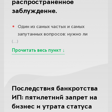
распространённое
Это и плюс, и минус: одним делом
по кредитным линиям, овердрафтам
можно закрыть и потребительские
и поручительствам; задолженность
заблуждение.
кредиты, и долги перед
перед поставщиками и
поставщиками, но под удар
подрядчиками по договорам
Один из самых частых и самых
попадает и личное имущество. Во-
поставки, подряда и оказания услуг;
запутанных вопросов: нужно ли
вторых, у ИП особый набор долгов,
долги по аренде помещений и по
(…)
закрывать ИП перед подачей на
которого нет у обычного
лизингу оборудования и транспорта;
банкротство? Вокруг него много
гражданина, — недоимки по налогам
неустойки, пени и штрафы по всем
мифов, и неверное решение
с предпринимательской
этим обязательствам.
способно затянуть дело или лишить
деятельности, фиксированные и
вас части выгод, поэтому объясним
Списываются и налоговые долги
дополнительные страховые взносы,
по существу.
предпринимателя — недоимки по
обязательства перед работниками,
Последствия банкротства
УСН, патенту, НДС, НДФЛ и другим
Долгое время считалось, что
аренда и лизинг, — и каждая
налогам, а также пени по ним, — и
ИП: пятилетний запрет на
банкротиться можно только
категория ведёт себя в банкротстве
задолженность по страховым
«чистым» физлицом, и
бизнес и утрата статуса
по-своему.
взносам, включая те самые