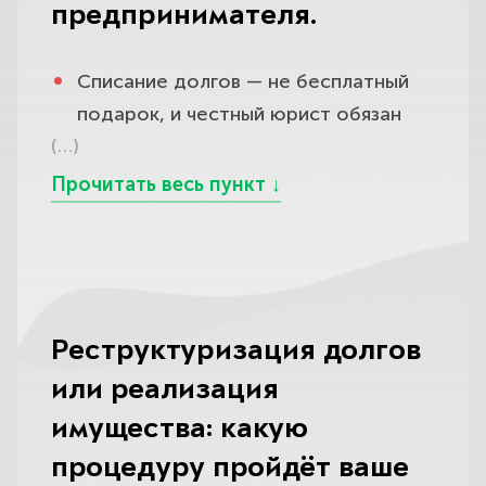
предпринимателей заставляли
предпринимателя.
В-третьих, к предпринимателю выше
фиксированные взносы «на себя»,
сначала сниматься с учёта. Сейчас
внимание к его сделкам:
которые продолжают начисляться,
закон позволяет подавать на
Списание долгов — не бесплатный
перечисления контрагентам,
даже когда бизнес стоит и дохода
банкротство и не прекращая статус
подарок, и честный юрист обязан
продажа техники и товара,
нет.
ИП — дело всё равно будет
(…)
заранее рассказать вам о
погашение долга «своим»
рассматривать арбитражный суд, а
Именно налоги и взносы у многих ИП
последствиях банкротства ИП,
кредиторам легко попадают под
личные и предпринимательские
образуют львиную долю долга, и то,
чтобы решение было осознанным.
оспаривание как подозрительные
долги объединятся в одну
что они попадают под списание
Главное и специфическое именно
сделки или сделки с предпочтением.
процедуру.
наравне с кредитами, часто
для предпринимателя: с даты
И, в отличие от банкротства ООО,
становится для клиента приятной
признания вас банкротом ваша
Более того, если вы уже
где директора и бенефициара
неожиданностью. По завершении
регистрация в качестве ИП
опубликовали в ЕФРСБ
Реструктуризация долгов
может ждать субсидиарная
реализации имущества суд выносит
прекращается, а в течение пяти лет
обязательное уведомление о
или реализация
ответственность и ликвидация
определение об освобождении
вы не вправе повторно
намерении банкротиться как
имущества: какую
фирмы, ИП по итогам теряет сам
гражданина от дальнейшего
регистрироваться как
предприниматель, отдельно
процедуру пройдёт ваше
статус предпринимателя и на пять
исполнения требований кредиторов
индивидуальный предприниматель и
закрывать ИП перед подачей