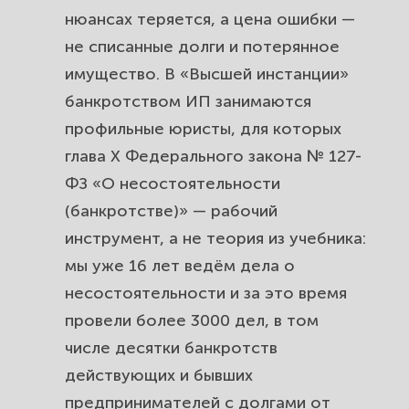
потерять выведенное имущество.
нюансах теряется, а цена ошибки —
не списанные долги и потерянное
Что заберут при реализации
имущество. В «Высшей инстанции»
имущества ИП и какое имущество
банкротством ИП занимаются
закон защищает от продажи.
профильные юристы, для которых
Сколько стоит банкротство ИП и
глава X Федерального закона № 127-
как долго идёт процедура
ФЗ «О несостоятельности
списания долгов.
(банкротстве)» — рабочий
инструмент, а не теория из учебника:
Частые вопросы по банкротству
мы уже 16 лет ведём дела о
ИП и почему его доверяют
несостоятельности и за это время
«Высшей инстанции».
провели более 3000 дел, в том
числе десятки банкротств
действующих и бывших
предпринимателей с долгами от