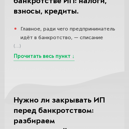
банкротстве ИП: налоги,
реструктуризация долгов,
реализация имущества, мировое
взносы, кредиты.
соглашение.
Главное, ради чего предприниматель
Но содержательно ситуация другая.
идёт в банкротство, — списание
Во-первых, ИП, в отличие от ООО,
(…)
долгов, поэтому разберём, что
не отделён от своего владельца:
именно удаётся списать. Хорошая
предприниматель отвечает по
новость в том, что банкротство ИП
обязательствам всем своим
освобождает практически от всех
имуществом, а не только тем, что «в
гражданско-правовых и
бизнесе», поэтому личные и
предпринимательских обязательств
предпринимательские долги при
скопом: это кредиты и займы, взятые
Нужно ли закрывать ИП
банкротстве сливаются в одну
как на бизнес, так и на личные
процедуру и гасятся из общей
перед банкротством:
нужды, включая потребительские и
конкурсной массы.
разбираем
микрозаймы; долги перед банками