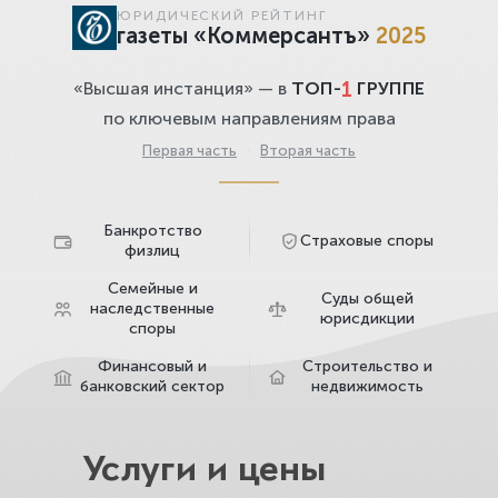
ЮРИДИЧЕСКИЙ РЕЙТИНГ
газеты «Коммерсантъ»
2025
1
«Высшая инстанция» — в
ТОП-
ГРУППЕ
по ключевым направлениям права
Первая часть
·
Вторая часть
Банкротство
Страховые споры
физлиц
Семейные и
Суды общей
наследственные
юрисдикции
споры
Финансовый и
Строительство и
банковский сектор
недвижимость
Услуги и цены