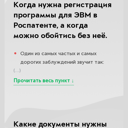
Когда нужна регистрация
программы для ЭВМ в
Роспатенте, а когда
можно обойтись без неё.
Один из самых частых и самых
дорогих заблуждений звучит так:
(…)
«авторское право и так возникает
само, значит, регистрировать ничего
не надо». Формально это правда —
по части 4 ГК РФ право на
программу для ЭВМ возникает в
момент её создания без всякой
регистрации, — но именно эта
Какие документы нужны