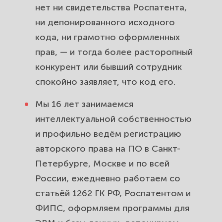
Регистрация прав на базу данных:
нет ни свидетельства Роспатента,
почему данные тоже нужно
ни депонированного исходного
защищать отдельно.
кода, ни грамотно оформленных
прав, — и тогда более расторопный
Лицензии и договоры на
конкурент или бывший сотрудник
использование программы: как
спокойно заявляет, что код его.
зарабатывать на софте без потери
прав.
Мы 16 лет занимаемся
интеллектуальной собственностью
Ошибки самостоятельной
и профильно ведём регистрацию
регистрации программы для ЭВМ:
авторского права на ПО в Санкт-
где «сделать самому» обходится
Петербурге, Москве и по всей
дороже.
России, ежедневно работаем со
Стоимость и сроки регистрации
статьёй 1262 ГК РФ, Роспатентом и
авторского права на программу:
ФИПС, оформляем программы для
ведём до свидетельства без