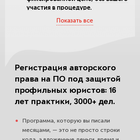
участия в процедуре.
Показать все
Когда нужна регистрация
программы для ЭВМ в Роспатенте,
а когда можно обойтись без неё.
Какие документы нужны для
регистрации авторского права на
Регистрация авторского
ПО и как их правильно
права на ПО под защитой
подготовить.
профильных юристов: 16
Депонирование исходного кода
лет практики, 3000+ дел.
как альтернатива госрегистрации:
быстрее, дешевле и тоже
Программа, которую вы писали
доказывает авторство.
месяцами, — это не просто строки
Права на ПО, созданное
кода, а вложенные деньги, время и