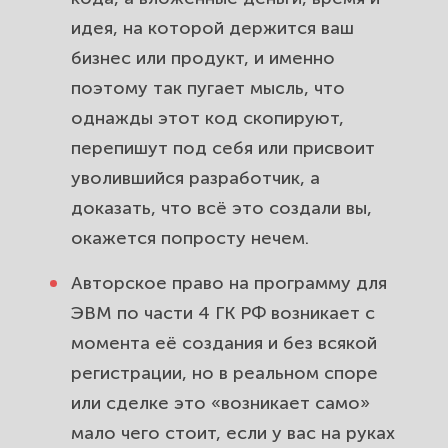
сотрудником: служебное
идея, на которой держится ваш
произведение и риск потерять
бизнес или продукт, и именно
свой же код.
поэтому так пугает мысль, что
однажды этот код скопируют,
Как защитить программный
перепишут под себя или присвоит
продукт от копирования и
уволившийся разработчик, а
недобросовестных конкурентов.
доказать, что всё это создали вы,
Регистрация прав на ПО для
окажется попросту нечем.
стартапа и продажи бизнеса:
чистый актив, который повышает
Авторское право на программу для
цену.
ЭВМ по части 4 ГК РФ возникает с
момента её создания и без всякой
Что даёт свидетельство
регистрации, но в реальном споре
Роспатента в суде и при сделках:
или сделке это «возникает само»
ваш главный аргумент.
мало чего стоит, если у вас на руках