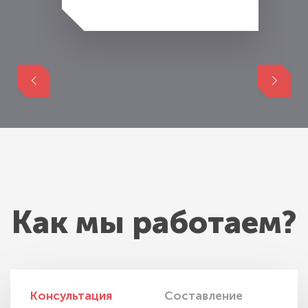
Как мы работаем?
Консультация
Составление
И