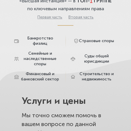
1
«Высшая инстанция» — в
ТОП-
ГРУППЕ
по ключевым направлениям права
Первая часть
·
Вторая часть
Банкротство
Страховые споры
физлиц
Семейные и
Суды общей
наследственные
юрисдикции
споры
Финансовый и
Строительство и
банковский сектор
недвижимость
Услуги и цены
Мы точно сможем помочь в
вашем вопросе по данной