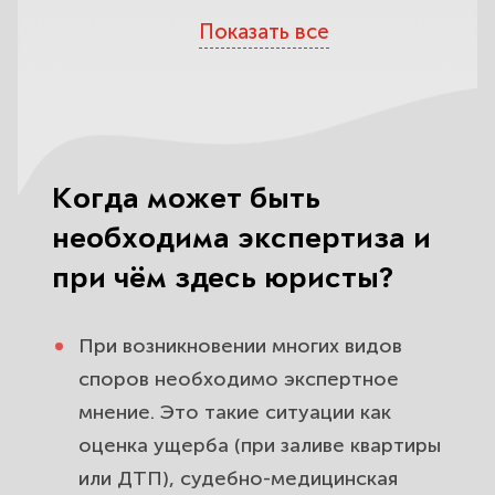
Показать все
Остерегайтесь обмана
Определите компетентность
юристов по одному критерию
Какие юристы вас обокрадут
Когда может быть
На что обратить внимание при
необходима экспертиза и
выборе юридической фирмы?
при чём здесь юристы?
При возникновении многих видов
споров необходимо экспертное
мнение. Это такие ситуации как
оценка ущерба (
при заливе квартиры
или
ДТП
), судебно-медицинская