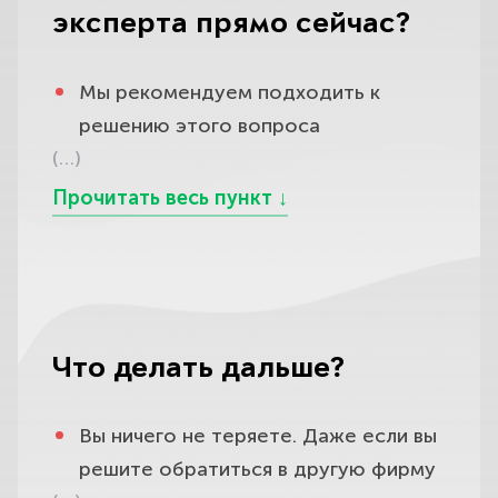
эксперта прямо сейчас?
Мы рекомендуем подходить к
решению этого вопроса
(…)
комплексно. Во-первых, убедитесь в
грамотности вашей правовой
позиции. Это легко осуществить
даже не выходя из дома.
Вы можете прямо сейчас:
позвонить нам,
Что делать дальше?
написать на почту или в чат,
в режиме реального времени
Вы ничего не теряете. Даже если вы
получить
решите обратиться в другую фирму
юридическую
консультацию
первокласс