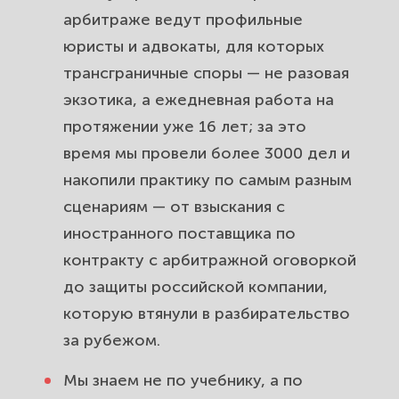
арбитраж из России, без выезда за
арбитраже ведут профильные
рубеж и на иностранном языке.
юристы и адвокаты, для которых
Международный арбитраж на
трансграничные споры — не разовая
Ближнем Востоке и в Азии: MENA,
экзотика, а ежедневная работа на
SIAC, HKIAC и новые площадки.
протяжении уже 16 лет; за это
время мы провели более 3000 дел и
Чтобы решение арбитража не
накопили практику по самым разным
осталось на бумаге: исполнимость
сценариям — от взыскания с
по Нью-Йоркской конвенции.
иностранного поставщика по
Стоимость и сроки
контракту с арбитражной оговоркой
международного арбитража: из
до защиты российской компании,
чего складывается цена и как её
которую втянули в разбирательство
планировать.
за рубежом.
Частые вопросы о
Мы знаем не по учебнику, а по
международном коммерческом