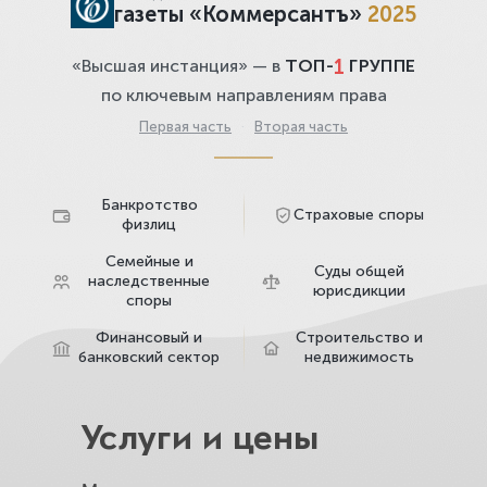
газеты «Коммерсантъ»
2025
1
«Высшая инстанция» — в
ТОП-
ГРУППЕ
по ключевым направлениям права
Первая часть
·
Вторая часть
Банкротство
Страховые споры
физлиц
Семейные и
Суды общей
наследственные
юрисдикции
споры
Финансовый и
Строительство и
банковский сектор
недвижимость
Услуги и цены