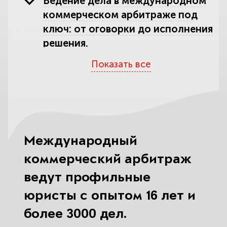
Ведение дела в международном
коммерческом арбитраже под
ключ: от оговорки до исполнения
решения.
Показать все
Что такое международный
коммерческий арбитраж и в каких
спорах он заменяет
государственный суд.
Российские и зарубежные
Международный
площадки арбитража: МКАС при
коммерческий арбитраж
ТПП РФ, РАЦ, ICC, LCIA, SIAC, SCC,
HKIAC.
ведут профильные
юристы с опытом 16 лет и
Где судиться после санкций:
более 3000 дел.
перенос споров в Россию, статья