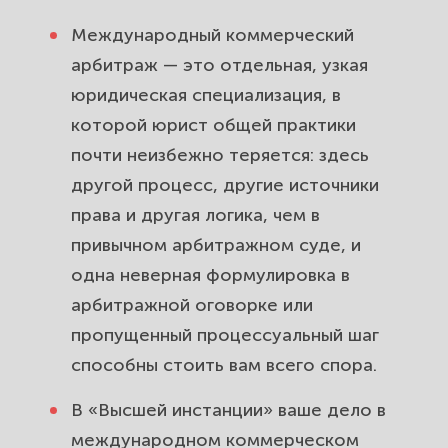
248.1 АПК и антиисковые запреты.
Международный коммерческий
Арбитражная оговорка — сердце
арбитраж — это отдельная, узкая
международного арбитража:
юридическая специализация, в
почему её нельзя составлять на
которой юрист общей практики
коленке.
почти неизбежно теряется: здесь
Стадии международного
другой процесс, другие источники
арбитража: от подачи в институт
права и другая логика, чем в
до вынесения окончательного
привычном арбитражном суде, и
решения.
одна неверная формулировка в
арбитражной оговорке или
Подготовка позиции, документов
пропущенный процессуальный шаг
и доказательств для арбитража:
способны стоить вам всего спора.
чем выигрывают дело заранее.
В «Высшей инстанции» ваше дело в
Можно ли вести международный
международном коммерческом