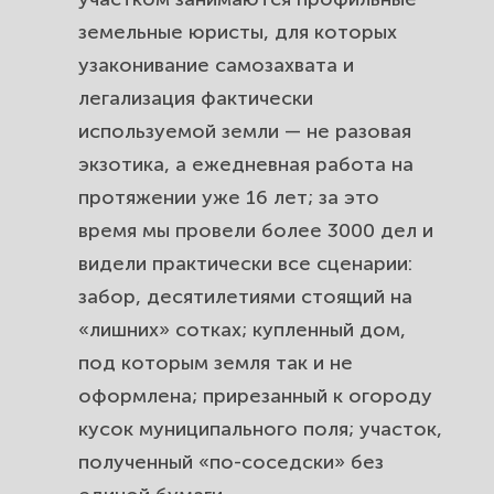
или огородом: узаконить
земельные юристы, для которых
постройку вместе с землёй.
узаконивание самозахвата и
легализация фактически
Дачная амнистия и упрощённое
используемой земли — не разовая
оформление фактически
экзотика, а ежедневная работа на
используемых соток.
протяжении уже 16 лет; за это
Частые вопросы про узаконивание
время мы провели более 3000 дел и
самозахвата и почему это
видели практически все сценарии:
доверяют «Высшей инстанции».
забор, десятилетиями стоящий на
«лишних» сотках; купленный дом,
под которым земля так и не
оформлена; прирезанный к огороду
кусок муниципального поля; участок,
полученный «по-соседски» без