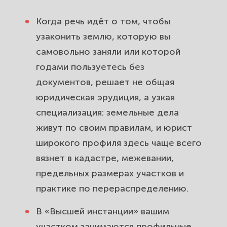
Приобретательная давность:
Когда речь идёт о том, чтобы
узаконивание участка после 15 лет
узаконить землю, которую вы
открытого владения.
самовольно заняли или которой
Уточнение границ и наложение
годами пользуетесь без
участков, когда забор не
документов, решает не общая
совпадает с кадастром.
юридическая эрудиция, а узкая
специализация: земельные дела
Признание права собственности
живут по своим правилам, и юрист
на самовольно занятый участок
широкого профиля здесь чаще всего
через суд.
вязнет в кадастре, межевании,
Пришло предписание Росреестра
предельных размерах участков и
или штраф за самозахват — как
практике по перераспределению.
правильно ответить.
В «Высшей инстанции» вашим
Самозахват под домом, гаражом
участком занимаются профильные