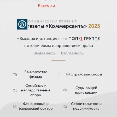
Pravo.ru
ЮРИДИЧЕСКИЙ РЕЙТИНГ
газеты «Коммерсантъ»
2025
1
«Высшая инстанция» — в
ТОП-
ГРУППЕ
по ключевым направлениям права
Первая часть
·
Вторая часть
Банкротство
Страховые споры
физлиц
Семейные и
Суды общей
наследственные
юрисдикции
споры
Финансовый и
Строительство и
банковский сектор
недвижимость