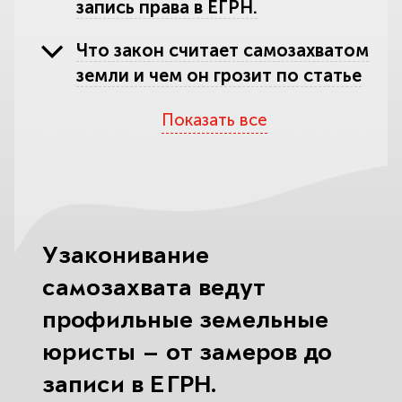
запись права в ЕГРН.
Что закон считает самозахватом
земли и чем он грозит по статье
7.1 КоАП РФ.
Показать все
Как легально оформить землю,
которой вы фактически
пользуетесь годами.
Прирезка излишков к участку
Узаконивание
через перераспределение по
статьям 39.28–39.29 ЗК РФ.
самозахвата ведут
профильные земельные
Выкуп самовольно занятой
юристы — от замеров до
муниципальной земли без торгов и
оформление аренды.
записи в ЕГРН.