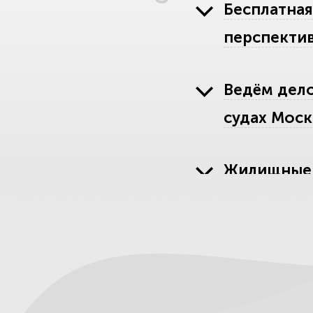
Бесплатная
перспектив
Ведём дело
судах Моск
Жилищные 
долгов и У
Наследстве
наследство