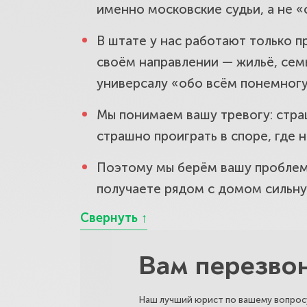
именно московские судьи, а не «
Трудовые с
В штате у нас работают только п
увольнение
своём направлении — жильё, семь
универсалу «обо всём понемногу»
Защита пра
Мы понимаем вашу тревогу: стра
некачестве
страшно проиграть в споре, где н
Поэтому мы берём вашу проблему 
Земельные 
получаете рядом с домом сильную
Защитим ва
Споры с го
Вам перезво
Отстоим ва
Наш лучший юрист по вашему вопросу