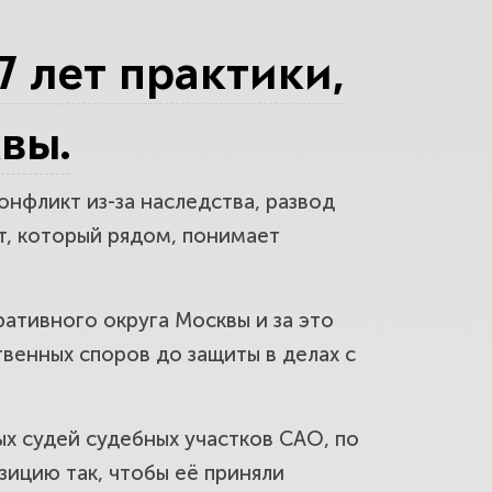
говой. Защитим вас, детей и
7 лет практики,
вы.
рб со страховой и виновника
онфликт из-за наследства, развод
ст, который рядом, понимает
говой. Снизим требования и
ативного округа Москвы и за это
венных споров до защиты в делах с
и в районе Беговой. Защитим
х судей судебных участков САО, по
озицию так, чтобы её приняли