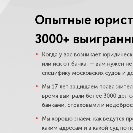
Развод, ра
Опытные юристы
нажитое.
3000+ выигранн
Помощь пос
аварии.
Когда у вас возникает юридическ
или иск от банка, — вам нужен н
специфику московских судов и до
Споры с ба
Мы 17 лет защищаем права жител
остановим 
время выиграли более 3000 дел с
банками, страховыми и недобро
Сделки с н
Мы хорошо знаем, как ведутся п
ваши деньг
каким адресам и в какой суд по п