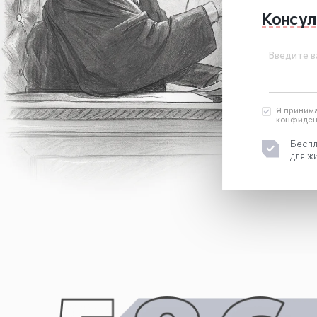
Консул
Введите в
Я приним
конфиден
Беспл
для ж