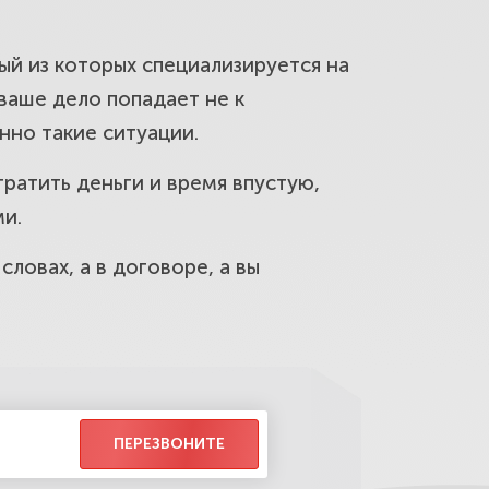
 зарплату, оспорим незаконное
ый из которых специализируется на
ваше дело попадает не к
нно такие ситуации.
м деньги за товар, услугу или
ратить деньги и время впустую,
ми.
ловах, а в договоре, а вы
жителей района Беговой.
 жителей района Беговой.
ПЕРЕЗВОНИТЕ