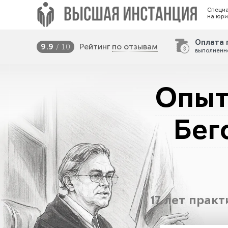
Специ
на юри
Оплата 
Рейтинг
по отзывам
9.9
/ 10
выполненн
Опыт
Бег
17 лет прак