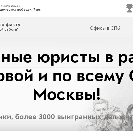
ализируемся
дических победах 17 лет
по факту
Офисы в СПб
ой работы*
ные юристы в р
овой и по всему
Москвы!
тики, более 3000 выигранных дел жит