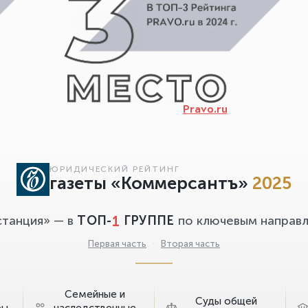
Pravo.ru
ЮРИДИЧЕСКИЙ РЕЙТИНГ
газеты «Коммерсантъ»
2025
1
станция» — в
ТОП-
ГРУППЕ
по ключевым направл
Первая часть
·
Вторая часть
Семейные и
Суды общей
ры
наследственные