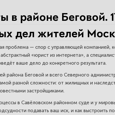
здел имущества и алименты в районе Бе
 в районе Беговой. 1
ых дел жителей Моск
ле ДТП в районе Беговой. Взыщем уще
ая проблема — спор с управляющей компанией, к
е абстрактный «юрист из интернета», а специали
ведёт ваше дело до конкретного результата.
нками и защита от долгов в районе Бе
ей района Беговой и всего Северного администр
давление.
амой разной сложности: от жилищных и наследст
совестными застройщиками.
едвижимостью и споры с застройщикам
роцессы в Савёловском районном суде и у мировы
и и метры.
одсудности подавать ваш иск, и как выстроить п