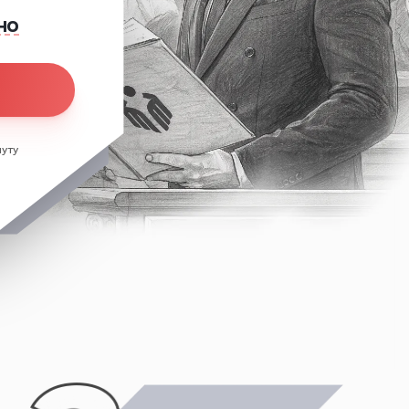
но
уту