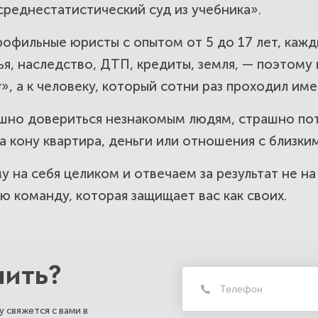
среднестатистический суд из учебника».
поры жителей района Беговой. Вернём
рофильные юристы с опытом от 5 до 17 лет, кажд
.
я, наследство, ДТП, кредиты, земля, — поэтому 
, а к человеку, который сотни раз проходил име
в потребителей в районе Беговой. Вернё
шно довериться незнакомым людям, страшно пот
нный ремонт.
а кону квартира, деньги или отношения с близки
на себя целиком и отвечаем за результат не на с
споры и вопросы границ участков для 
 команду, которая защищает вас как своих.
ше право на землю.
сорганами и обжалование решений для
нить?
шу правоту.
 свяжется с вами в