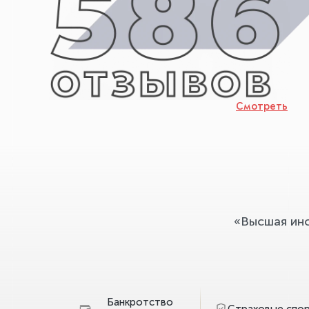
Смотреть
«Высшая ин
Банкротство
Страховые спо