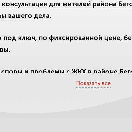
 консультация для жителей района Бег
ы вашего дела.
 под ключ, по фиксированной цене, бе
вы.
споры и проблемы с ЖКХ в районе Бег
К.
Показать все
нные споры жителей района Беговой. 
 и защитить долю.