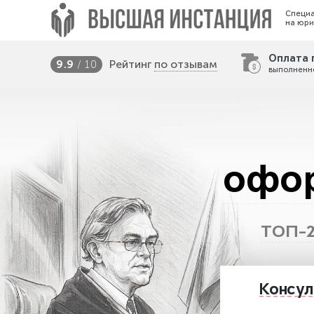
Специ
на юри
Оплата 
Рейтинг
по отзывам
9.9
/ 10
выполненн
офор
ТОП-2
Консул