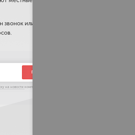
ают местные суды, и умеем
дниками. Решим мирно или
дин звонок или визит на бесплатную
осов.
льный участок. Любые
ПЕРЕЗВОНИТЕ
ды. Сохраним активы и
ску на новости
компании и тематические
ормим даже без обращения к