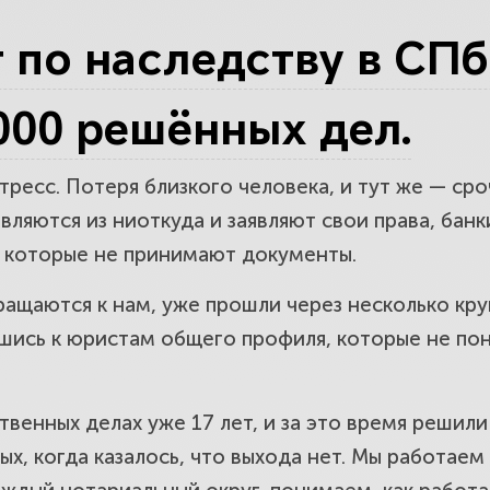
нные споры и суды. Оспорим завещани
по наследству в СПб 
000 решённых дел.
 наследства без завещания. Установи
сё.
тресс. Потеря близкого человека, и тут же — ср
вляются из ниоткуда и заявляют свои права, бан
, которые не принимают документы.
 с долгами и обременениями. Знаем, к
щаются к нам, уже прошли через несколько круг
 от лишнего.
ившись к юристам общего профиля, которые не п
ательной доли в наследстве. Защитим п
венных делах уже 17 лет, и за это время решил
в.
х, когда казалось, что выхода нет. Мы работаем