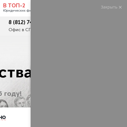
В ТОП-2
Закрыть
Услуги
Контакты
Юридических фирм РФ
8 (812) 748-23-62
+7 (495) 445 50 54
Офис в СПб
Москва и регионы
ства!
 году!
но