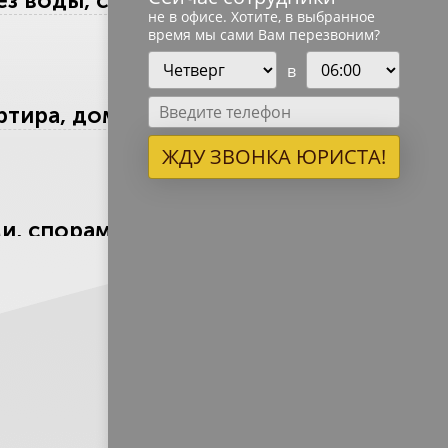
Без воды, с конкретным планом
не в офисе. Хотите, в выбранное
время мы сами Вам перезвоним?
в
тира, дом, земля, бизнес,
ЖДУ ЗВОНКА ЮРИСТА!
ами, спорами и пропущенными
в наследство. Поможем, даже