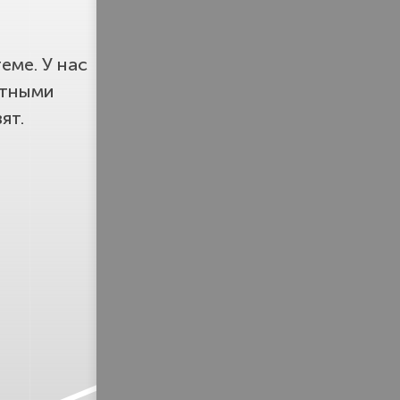
еме. У нас
етными
ят.