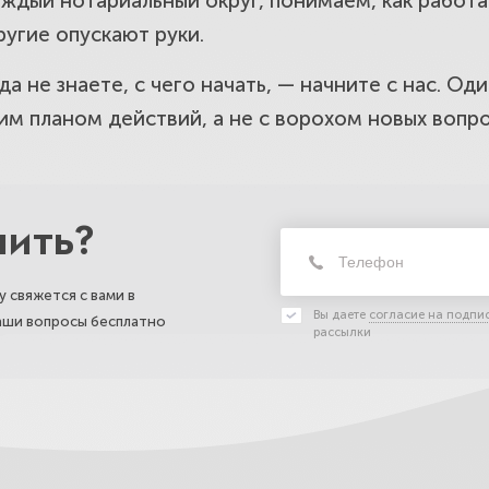
аждый нотариальный округ, понимаем, как работ
следственного имущества между насле
ругие опускают руки.
гда не знаете, с чего начать, — начните с нас. О
ким планом действий, а не с ворохом новых вопр
 наследства на квартиру, дом и земе
, любые ситуации.
нить?
 на бизнес, долю в ООО, акции и вкла
 свяжется с вами в
аконно.
Вы даете
согласие на подпи
ваши вопросы бесплатно
рассылки
е принятие наследства. Докажем и оф