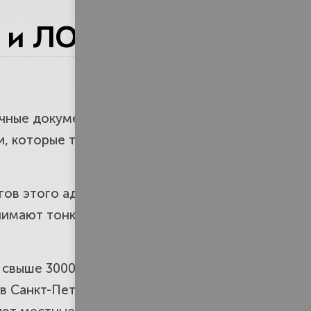
е, защитим долю, вернём своё
и ЛО. 17 лет
м родство, докажем право,
очные документы, нотариусы,
ки, которые требуют погашения
ак принять выгодное и
ов этого ада: потеряли время,
онимают тонкостей наследственного
рава детей, супругов и
и свыше 3000 дел — от самых
 в Санкт-Петербурге и