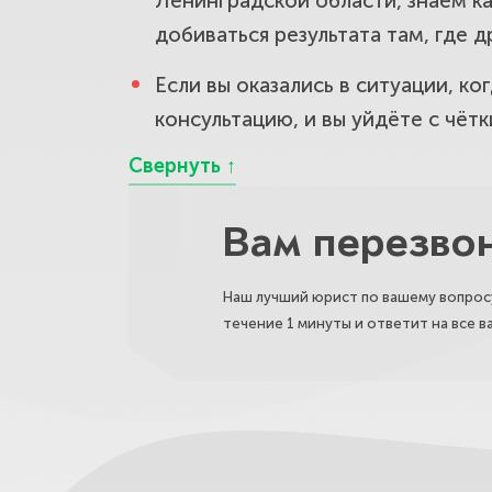
Ленинградской области, знаем к
Раздел на
добиваться результата там, где д
через суд.
Если вы оказались в ситуации, ко
консультацию, и вы уйдёте с чёт
Оформление
документы
Вам перезво
Наследство
Наш лучший юрист по вашему вопросу
оформим з
течение 1 минуты и ответит на все 
Фактическо
нотариусу.