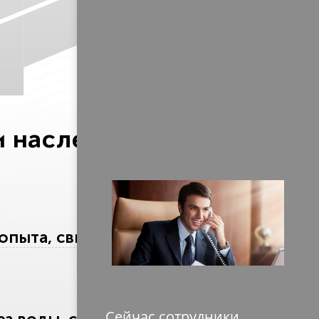
 наследства уже 17
 опыта, свыше 3000 решённых
Сейчас сотрудники