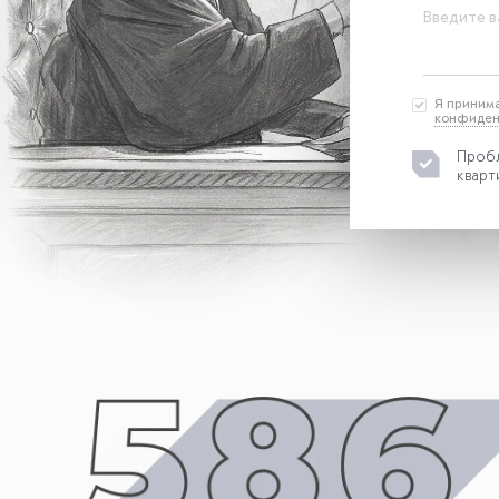
Введите в
Я приним
конфиден
Пробл
кварт