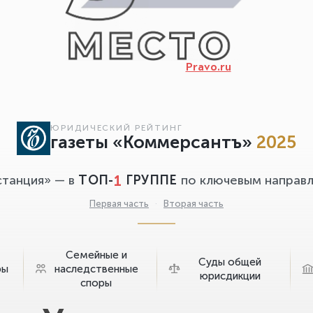
Pravo.ru
ЮРИДИЧЕСКИЙ РЕЙТИНГ
газеты «Коммерсантъ»
2025
1
станция» — в
ТОП-
ГРУППЕ
по ключевым направл
Первая часть
·
Вторая часть
Семейные и
Суды общей
ры
наследственные
юрисдикции
споры