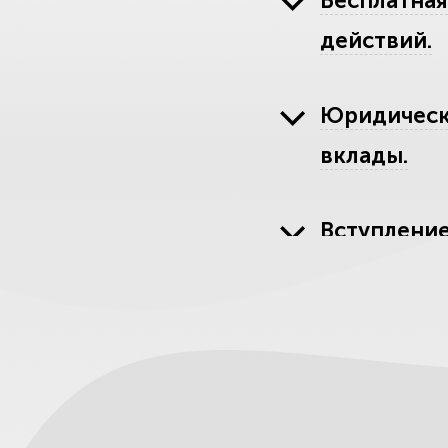
Бесплатная
действий.
Юридически
вклады.
Вступление
сроками.
Восстановл
если прошл