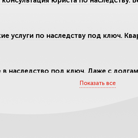
 консультация юриста по наследству. 
е услуги по наследству под ключ. Квар
 в наследство под ключ. Даже с долг
Показать все
ение пропущенного срока вступления 
и годы.