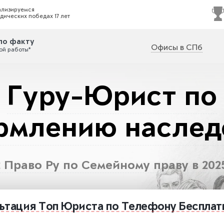
ализируемся
дических победах 17 лет
по факту
Офисы в СПб
ой работы*
Гуру-Юрист по
млению наслед
 Право Ру по Семейному праву в 2025
ьтация
Топ Юриста
по Телефону
Бесплат