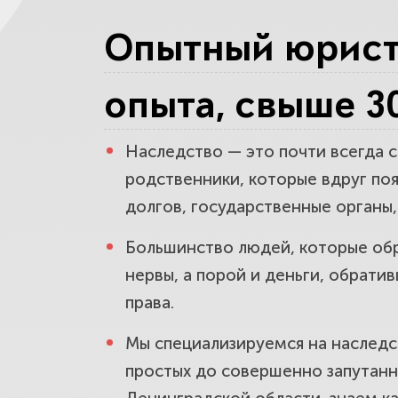
Наследстве
Опытный юрист 
по закону.
опыта, свыше 3
Оформление
оформим в
Наследство — это почти всегда с
родственники, которые вдруг поя
долгов, государственные органы
Наследство
Большинство людей, которые обра
отказаться
нервы, а порой и деньги, обрат
права.
Выдел обяз
Мы специализируемся на наследст
иждивенце
простых до совершенно запутанны