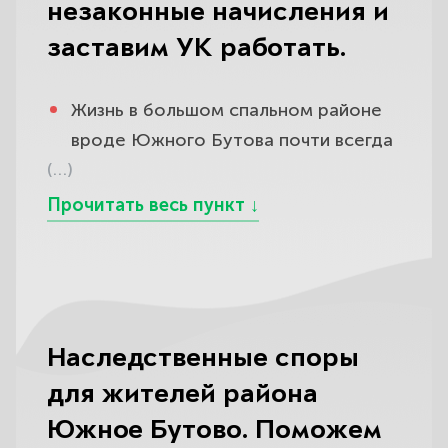
незаконные начисления и
заставим УК работать.
Жизнь в большом спальном районе
вроде Южного Бутова почти всегда
(…)
означает регулярные стычки с
управляющей компанией: то в
платёжке появляются начисления,
которых вы не понимаете, то с
потолка течёт после ремонта
крыши, то в подъезде годами не
работает лифт, не убирается мусор
Наследственные споры
и не делается обещанный ремонт, а
для жителей района
на ваши обращения отвечают
Южное Бутово. Поможем
отписками или вовсе молчат.