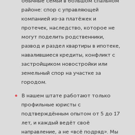
обычные семьи в большом спальном
потери жилья.
районе: спор с управляющей
Трудовые споры для жителей
компанией из-за платёжек и
района Южное Бутово. Вернём
протечек, наследство, которое не
зарплату, оспорим увольнение,
могут поделить родственники,
взыщем расчёт.
развод и раздел квартиры в ипотеке,
навалившиеся кредиты, конфликт с
Защита прав потребителей в
застройщиком новостройки или
Южном Бутово. Вернём деньги за
земельный спор на участке за
товар, услугу и некачественный
ремонт.
городом.
В нашем штате работают только
Земельные споры и дачные
профильные юристы с
вопросы жителей Южного Бутово.
Узаконим, оформим и защитим
подтверждённым опытом от 5 до 17
ваш участок.
лет, и каждый ведёт своё
направление, а не «всё подряд». Мы