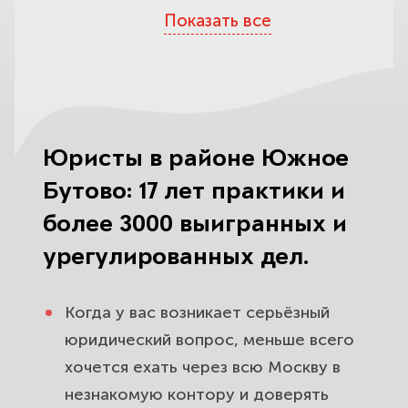
Показать все
Споры с управляющей компанией
и ЖКХ в Южном Бутово. Спишем
незаконные начисления и заставим
УК работать.
Наследственные споры для
Юристы в районе Южное
жителей района Южное Бутово.
Бутово: 17 лет практики и
Поможем вступить в наследство и
защитить долю.
более 3000 выигранных и
урегулированных дел.
Семейные споры и развод в
Южном Бутово. Разделим
Когда у вас возникает серьёзный
имущество, защитим детей и
юридический вопрос, меньше всего
взыщем алименты.
хочется ехать через всю Москву в
Помощь после ДТП жителям
незнакомую контору и доверять