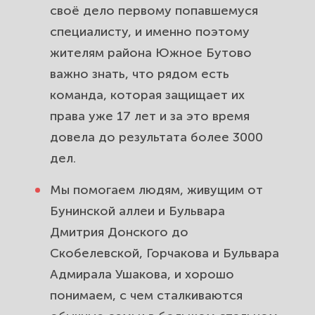
района Южное Бутово. Взыщем со
своё дело первому попавшемуся
страховой и виновника всё, что
специалисту, и именно поэтому
вам должны.
жителям района Южное Бутово
важно знать, что рядом есть
Кредиты, долги и банкротство для
команда, которая защищает их
жителей Южного Бутово.
Остановим коллекторов и спишем
права уже 17 лет и за это время
долги законно.
довела до результата более 3000
дел.
Споры с застройщиком и
проблемы новостроек Южного
Мы помогаем людям, живущим от
Бутова. Взыщем неустойку и
Бунинской аллеи и Бульвара
устраним недостатки.
Дмитрия Донского до
Скобелевской, Горчакова и Бульвара
Сделки с недвижимостью и
Адмирала Ушакова, и хорошо
сопровождение покупки квартиры
понимаем, с чем сталкиваются
в Южном Бутово. Защитим от