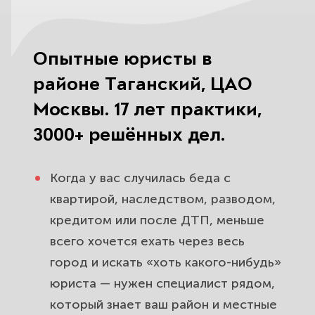
оформить и отстоять вашу долю.
Развод, раздел имущества и споры
Опытные юристы в
о детях в Таганском районе.
Защитим вас и ваши интересы.
районе Таганский, ЦАО
Москвы. 17 лет практики,
Помощь юриста после ДТП в
3000+ решённых дел.
районе Таганский. Взыщем
выплату со страховой и виновника.
Когда у вас случилась беда с
Споры с банками, кредиты и долги
квартирой, наследством, разводом,
для жителей района. Снизим долг
кредитом или после ДТП, меньше
и защитим от давления.
всего хочется ехать через весь
город и искать «хоть какого-нибудь»
Сделки с недвижимостью и
новостройками в ЦАО. Проверим и
юриста — нужен специалист рядом,
защитим вашу покупку квартиры.
который знает ваш район и местные