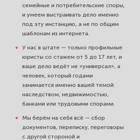
Наведём порядок в вашем доме.
семейные и потребительские споры,
и умеем выстраивать дело именно
Выезд юриста по Таганскому
под эту инстанцию, а не по общим
району и помощь онлайн.
шаблонам из интернета.
Сопроводим ваше дело от
заявления до победы.
У нас в штате — только профильные
юристы со стажем от 5 до 17 лет, и
ваше дело ведёт не «универсал», а
человек, который годами
занимается именно вашей темой:
наследством, недвижимостью,
банками или трудовыми спорами.
Мы берём на себя всё — сбор
документов, переписку, переговоры
с другой стороной и