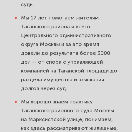
суды.
Трудовые споры с работодателем
для жителей Таганского района.
Мы 17 лет помогаем жителям
Вернём зарплату и восстановим
Таганского района и всего
вас.
Центрального административного
округа Москвы и за это время
Защита прав потребителей в
довели до результата более 3000
Таганском районе. Вернём деньги
дел — от спора с управляющей
за товар, услугу или ремонт.
компанией на Таганской площади до
Земельные споры и оформление
раздела имущества и взыскания
участков для жителей района.
долгов через суд.
Защитим границы и право
Мы хорошо знаем практику
собственности.
Таганского районного суда Москвы
Споры с управляющей компанией
на Марксистской улице, понимаем,
и соседями в районе Таганский.
как здесь рассматривают жилищные,