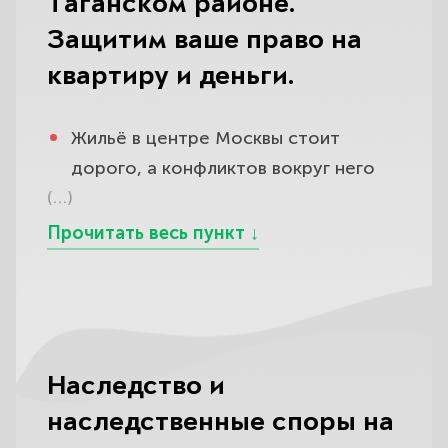
Таганском районе.
Защитим ваше право на
квартиру и деньги.
Жильё в центре Москвы стоит
дорого, а конфликтов вокруг него
(…)
хватает: соседи затопили квартиру и
отказываются платить, управляющая
компания выставляет завышенные
счета за ЖКХ и не делает ремонт,
вас пытаются выселить или оспорить
ваше право на квадратные метры,
идёт спор о порядке пользования
Наследство и
общей квартирой или о выписке
наследственные споры на
бывшего родственника.