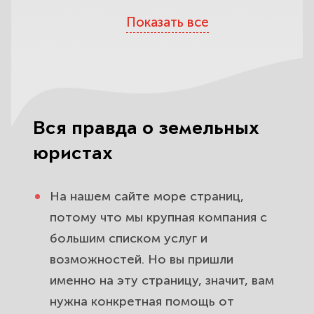
Перечень наших услуг
Показать все
Остерегайтесь обмана
Определите компетентность
юристов по одному критерию
Вся правда о земельных
Какие юристы вас обокрадут
юристах
На что обратить внимание при
выборе юридической фирмы?
На нашем сайте море страниц,
потому что мы крупная компания с
большим списком услуг и
возможностей. Но вы пришли
именно на эту страницу, значит, вам
нужна
конкретная помощь
от