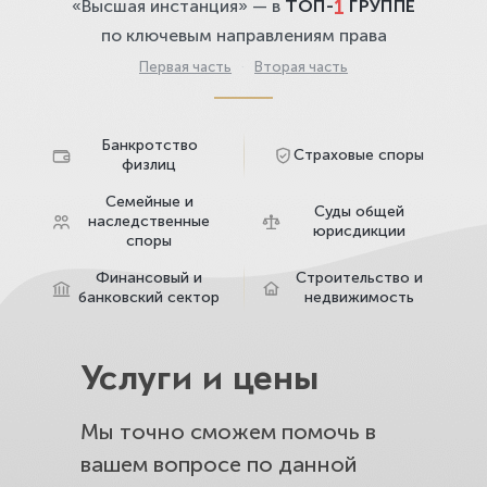
1
«Высшая инстанция» — в
ТОП-
ГРУППЕ
по ключевым направлениям права
Первая часть
·
Вторая часть
Банкротство
Страховые споры
физлиц
Семейные и
Суды общей
наследственные
юрисдикции
споры
Финансовый и
Строительство и
банковский сектор
недвижимость
Услуги и цены
Мы точно сможем помочь в
вашем вопросе по данной