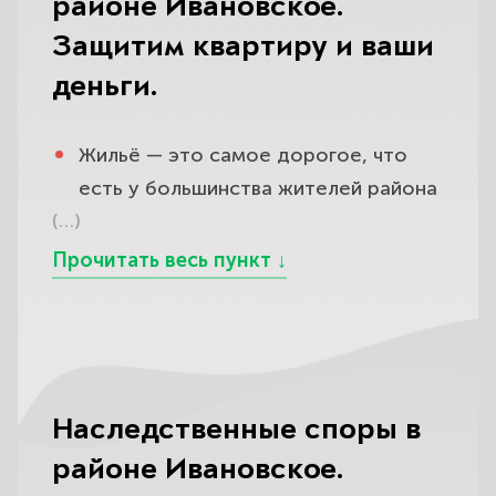
районе Ивановское.
Защитим квартиру и ваши
деньги.
Жильё — это самое дорогое, что
есть у большинства жителей района
(…)
Ивановское, и именно вокруг
квартир возникает больше всего
тяжёлых и нервных конфликтов:
незаконные начисления и
завышенные квитанции от
управляющей компании, отказ
делать ремонт в подъезде или
Наследственные споры в
кровли, затопление от соседей
районе Ивановское.
сверху, споры о порядке