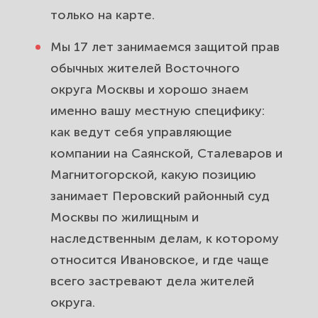
Ивановское. Защитим ваши метры.
только на карте.
Трудовые споры для жителей
Мы 17 лет занимаемся защитой прав
Ивановского: незаконное
обычных жителей Восточного
увольнение и невыплата зарплаты.
округа Москвы и хорошо знаем
именно вашу местную специфику:
Защита прав потребителей для
как ведут себя управляющие
жителей Ивановского. Вернём
компании на Саянской, Сталеваров и
деньги за товар и некачественную
услугу.
Магнитогорской, какую позицию
занимает Перовский районный суд
Земельные споры и дела по
Москвы по жилищным и
участкам для жителей
наследственным делам, к которому
Ивановского. Защитим границы и
относится Ивановское, и где чаще
право собственности.
всего застревают дела жителей
Споры с госорганами и
округа.