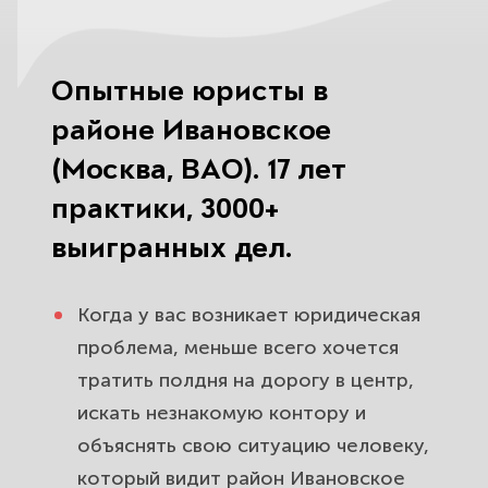
наследство и отстоять долю.
Развод, раздел имущества и споры
Опытные юристы в
о детях для жителей Ивановского.
Защитим вас и семью.
районе Ивановское
(Москва, ВАО). 17 лет
Автоюрист в районе Ивановское:
практики, 3000+
ДТП, выплаты ОСАГО и споры со
страховой. Взыщем ущерб.
выигранных дел.
Кредитные споры и защита от
Когда у вас возникает юридическая
банков и коллекторов для
проблема, меньше всего хочется
жителей Ивановского. Снимем
тратить полдня на дорогу в центр,
давление.
искать незнакомую контору и
Сделки с недвижимостью и споры
объяснять свою ситуацию человеку,
с застройщиками в районе
который видит район Ивановское