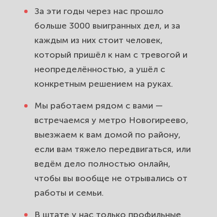
обжалование штрафов для
За эти годы через нас прошло
жителей Ивановского. Отстоим
больше 3000 выигранных дел, и за
ваши права.
каждым из них стоит человек,
Сопровождаем ваше дело от
который пришёл к нам с тревогой и
первой консультации до
неопределённостью, а ушёл с
результата. Выезд по району
конкретным решением на руках.
Ивановское и онлайн.
Мы работаем рядом с вами —
встречаемся у метро Новогиреево,
выезжаем к вам домой по району,
если вам тяжело передвигаться, или
ведём дело полностью онлайн,
чтобы вы вообще не отрывались от
работы и семьи.
В штате у нас только профильные