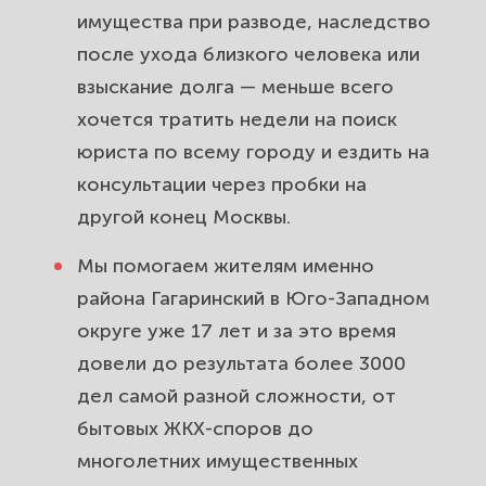
имущества при разводе, наследство
Сделки с недвижимостью и споры
после ухода близкого человека или
с застройщиками в районе
взыскание долга — меньше всего
Гагаринский. Защитим ваши метры.
хочется тратить недели на поиск
юриста по всему городу и ездить на
Трудовые споры в районе
консультации через пробки на
Гагаринский. Вернём зарплату,
другой конец Москвы.
оспорим незаконное увольнение.
Мы помогаем жителям именно
Защита прав потребителей в
района Гагаринский в Юго-Западном
районе Гагаринский. Вернём
деньги за товар и некачественные
округе уже 17 лет и за это время
услуги.
довели до результата более 3000
дел самой разной сложности, от
Земельные споры и вопросы по
бытовых ЖКХ-споров до
участкам жителей района
многолетних имущественных
Гагаринский. Защитим ваши