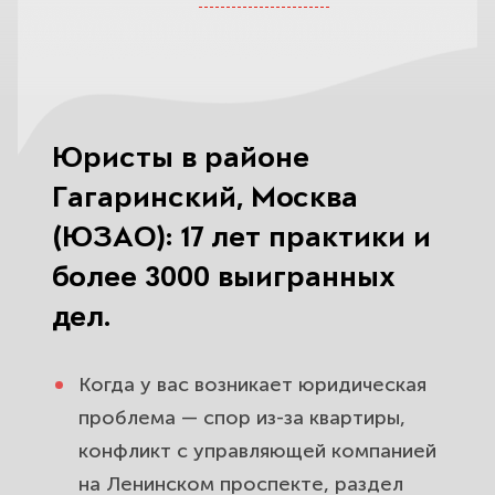
кошелёк.
Наследственные споры в районе
Гагаринский. Поможем вступить в
наследство и защитить долю.
Юристы в районе
Развод и семейные споры в районе
Гагаринский, Москва
Гагаринский. Разделим имущество
(ЮЗАО): 17 лет практики и
и защитим детей.
более 3000 выигранных
Помощь юриста после ДТП в
дел.
районе Гагаринский. Взыщем
ущерб со страховой и виновника.
Когда у вас возникает юридическая
проблема — спор из-за квартиры,
Споры с банками и кредитами в
конфликт с управляющей компанией
районе Гагаринский. Защитим от
на Ленинском проспекте, раздел
давления и спишем лишнее.