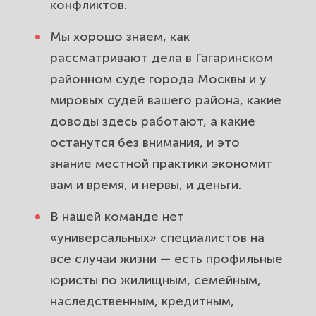
конфликтов.
границы.
Мы хорошо знаем, как
Выезд юриста по району
рассматривают дела в Гагаринском
Гагаринский и консультации
районном суде города Москвы и у
онлайн. Помощь рядом с вашим
мировых судей вашего района, какие
домом.
доводы здесь работают, а какие
Полный спектр юридической
останутся без внимания, и это
помощи жителям района
знание местной практики экономит
Гагаринский. Один юрист на все
вам и время, и нервы, и деньги.
ваши вопросы.
В нашей команде нет
«универсальных» специалистов на
все случаи жизни — есть профильные
юристы по жилищным, семейным,
наследственным, кредитным,