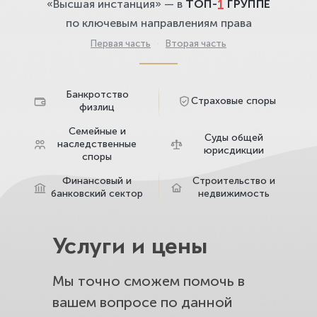
1
«Высшая инстанция» — в
ТОП-
ГРУППЕ
по ключевым направлениям права
Первая часть
·
Вторая часть
Банкротство
Страховые споры
физлиц
Семейные и
Суды общей
наследственные
юрисдикции
споры
Финансовый и
Строительство и
банковский сектор
недвижимость
Услуги и цены
Мы точно сможем помочь в
вашем вопросе по данной