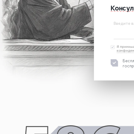
Консул
Введите в
Я приним
конфиден
Беспл
госпр