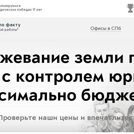
ализируемся
дических победах 17 лет
по факту
Офисы в СПб
ой работы*
жевание земли 
 с контролем юр
симально бюдж
Проверьте наши цены и впечатлитес