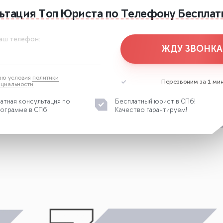
ьтация
Топ Юриста
по Телефону
Бесплат
аш телефон:
ЖДУ ЗВОНКА
аю условия
политики
Перезвоним за 1 мин
циальности
атная консультация по
Бесплатный юрист в СПб!
ограмме в СПб
Качество гарантируем!