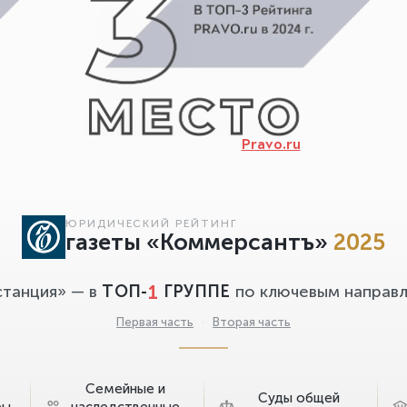
Pravo.ru
ЮРИДИЧЕСКИЙ РЕЙТИНГ
газеты «Коммерсантъ»
2025
1
станция» — в
ТОП-
ГРУППЕ
по ключевым направл
Первая часть
·
Вторая часть
Семейные и
Суды общей
ры
наследственные