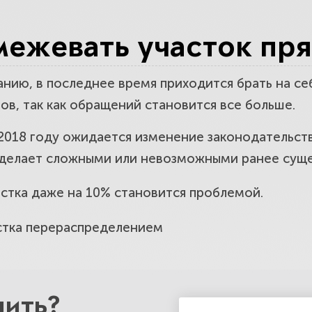
е компетентность юристов по одному
ежевать участок пря
ты вас обокрадут
анию, в последнее время приходится брать на с
в, так как обращений становится все больше.
ратить внимание при выборе юридичес
 2018 году ожидается изменение законодательст
о сделает сложными или невозможными ранее су
астка даже на 10% становится проблемой.
стка
перераспределением
нить?