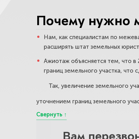
Определит
Почему нужно м
Какие юрис
Нам, как специалистам по межев
расширять штат земельных юристо
На что об
Ажиотаж объясняется тем, что в
границ земельного участка, чт
Так, увеличение земельного уч
уточнением границ земельного уча
Вам перезво