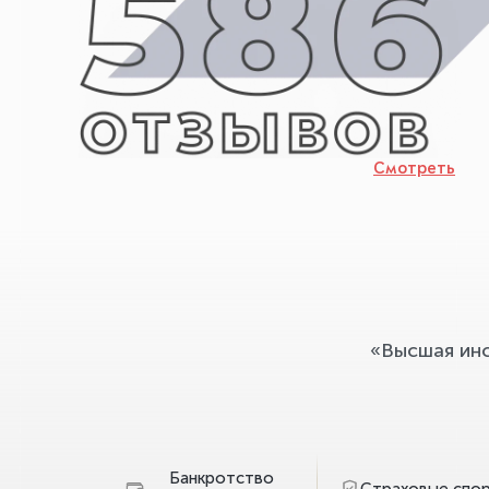
Смотреть
«Высшая ин
Банкротство
Страховые спо