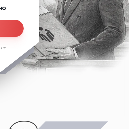
но
уту