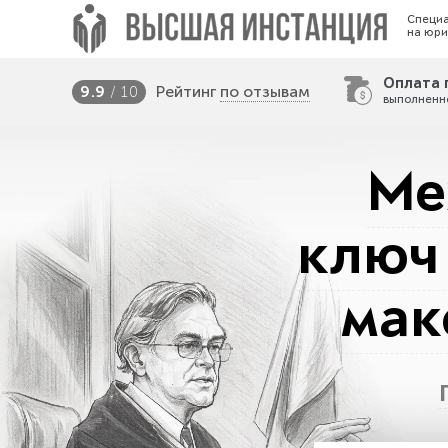
Специ
на юри
Оплата 
Рейтинг
по отзывам
9.9
/ 10
выполненн
Ме
ключ
мак