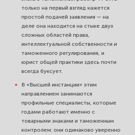
взаимодействие с таможенными
только на первый взгляд кажется
органами: ведём диалог с ФТС за
простой подачей заявления — на
вас.
деле она находится на стыке двух
Обеспечение обязательства при
сложных областей права,
внесении в ТРОИС: как оформить
интеллектуальной собственности и
защиту без замораживания
таможенного регулирования, и
крупной суммы.
юрист общей практики здесь почти
всегда буксует.
Срок действия записи в ТРОИС и
продление: следим, чтобы защита
В «Высшей инстанции» этим
бренда не прерывалась ни на день.
направлением занимаются
профильные специалисты, которые
Действия таможни при выявлении
контрафактного товара: что
годами работают именно с
происходит после
товарными знаками и таможенным
приостановления выпуска.
контролем: они одинаково уверенно