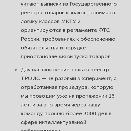
читают выписки из Государственного
Параллельный импорт и «серый»
реестра товарных знаков, понимают
ввоз: как реестр ТРОИС
логику классов МКТУ и
возвращает вам контроль над
ориентируются в регламенте ФТС
поставками бренда.
России, требованиях к обеспечению
Внесение в реестр или судебный
обязательства и порядке
спор: когда ТРОИС — лучший
приостановления выпуска товаров.
первый шаг для защиты товарного
Для нас включение знака в реестр
знака.
ТРОИС — не разовый эксперимент, а
Сколько стоит и сколько длится
отработанная процедура, которую
внесение знака в реестр:
мы проводим уже на протяжении 16
разбираемся со стоимостью и
лет, и за это время через нашу
сроками ТРОИС.
команду прошло более 3000 дел в
сфере интеллектуальной
Почему защиту бренда на