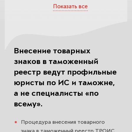
ФТС.
Показать все
Зачем вносить товарный знак в
таможенный реестр ТРОИС: что
вы реально получаете на границе.
Как ТРОИС защищает бренд от
Внесение товарных
контрафакта и параллельного
знаков в таможенный
импорта через таможенный
контроль.
реестр ведут профильные
юристы по ИС и таможне,
Какие документы нужны для
а не специалисты «по
включения знака в реестр ФТС:
собираем пакет, который не
всему».
вернут на доработку.
Процедура внесения товарного
Подготовка заявления и
знака в таможенный реестр ТРОИС