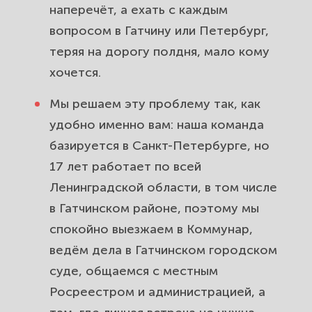
наперечёт, а ехать с каждым
дачу и машину по справедливости.
вопросом в Гатчину или Петербург,
ДТП на трассах Гатчинского
теряя на дорогу полдня, мало кому
района. Взыщем ущерб со
хочется.
страховой и виновника аварии.
Мы решаем эту проблему так, как
Долги, кредиты и банкротство для
удобно именно вам: наша команда
жителей Коммунара. Спишем
базируется в Санкт-Петербурге, но
непосильные долги по закону.
17 лет работает по всей
Ленинградской области, в том числе
Споры по ЖКХ в Коммунаре.
в Гатчинском районе, поэтому мы
Оспорим завышенные счета,
спокойно выезжаем в Коммунар,
перерасчёт и навязанные услуги.
ведём дела в Гатчинском городском
Защита прав потребителей в
суде, общаемся с местным
Коммунаре. Вернём деньги за
Росреестром и администрацией, а
брак, навязанные услуги и обман.