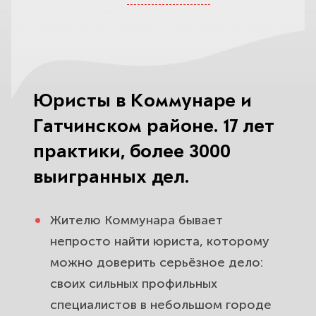
границы и право на землю.
Оформление дома и участка по
дачной амнистии. Узаконим дачу в
СНТ под ключ.
Юристы в Коммунаре и
Наследство на дом, дачу и
Гатчинском районе. 17 лет
участок в Коммунаре. Поможем
практики, более 3000
вступить и оформить через суд.
выигранных дел.
Спор с соседями и СНТ в
Гатчинском районе. Защитим от
Жителю Коммунара бывает
захвата земли и незаконных
непросто найти юриста, которому
взносов.
можно доверить серьёзное дело:
своих сильных профильных
Развод и раздел имущества в
специалистов в небольшом городе
Коммунаре. Поделим квартиру,