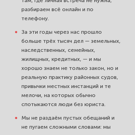
там, где личная встреча не нужна,
разбираем всё онлайн и по
Трудовые споры в Коммунаре.
телефону.
Взыщем зарплату, оспорим
увольнение и защитим ваши права.
За эти годы через нас прошло
больше трёх тысяч дел — земельных,
Представительство в Гатчинском
наследственных, семейных,
городском суде. Защитим ваши
жилищных, кредитных, — и мы
интересы без вашего участия.
хорошо знаем не только закон, но и
реальную практику районных судов,
привычки местных инстанций и те
мелочи, на которых обычно
спотыкаются люди без юриста.
Мы не раздаём пустых обещаний и
не пугаем сложными словами: мы