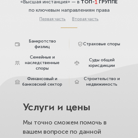
1
«Высшая инстанция» — в
ТОП-
ГРУППЕ
по ключевым направлениям права
Первая часть
·
Вторая часть
Банкротство
Страховые споры
физлиц
Семейные и
Суды общей
наследственные
юрисдикции
споры
Финансовый и
Строительство и
банковский сектор
недвижимость
Услуги и цены
Мы точно сможем помочь в
вашем вопросе по данной