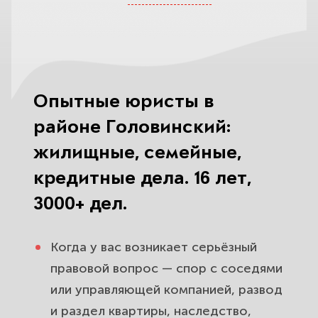
платёж.
Наследство и наследственные
споры в районе Головинский.
Поможем вступить и разделить
Опытные юристы в
без ссор.
районе Головинский:
Развод и раздел имущества в
жилищные, семейные,
районе Головинский. Защитим
кредитные дела. 16 лет,
квартиру, детей и ваши интересы.
3000+ дел.
Юрист по ДТП в районе
Головинский. Взыщем ущерб со
Когда у вас возникает серьёзный
страховой и виновника, защитим
правовой вопрос — спор с соседями
от лишения прав.
или управляющей компанией, развод
и раздел квартиры, наследство,
Кредиты, долги и споры с банками