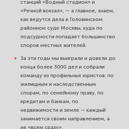
станций «Водный стадион» и
«Речной вокзал», — а главное, знаем,
Земельные споры и дачные
как ведутся дела в Головинском
вопросы для жителей района
районном суде Москвы, куда по
Головинский. Защитим участок и
подсудности попадает большинство
границы.
споров местных жителей.
Споры с управляющей компанией
За эти годы мы выиграли и довели до
и ТСЖ в районе Головинский.
конца более 3000 дел и собрали
Заставим работать и пересчитать
долги.
команду из профильных юристов: по
жилищным и наследственным
Сопровождаем дело от
спорам, по семейному праву, по
консультации до исполнения
кредитам и банкам, по
решения суда в районе
недвижимости и земле — каждый
Головинский.
занимается своим направлением, а
не «всем сразу».