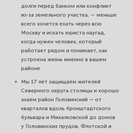
долги перед банком или конфликт
в районе Головинский. Снизим
долг и защитим от давления.
из-за земельного участка, — меньше
всего хочется ехать через всю
Недвижимость и новостройки в
Москву и искать юриста наугад,
районе Головинский. Защитим при
когда нужен человек, который
покупке, споре с застройщиком и
работает рядом и понимает, как
приёмке.
устроена жизнь именно в вашем
Трудовые споры в районе
районе.
Головинский. Вернём зарплату,
Мы 17 лет защищаем жителей
оспорим увольнение и защитим от
Северного округа столицы и хорошо
произвола.
знаем район Головинский — от
Защита прав потребителей в
кварталов вдоль Кронштадтского
районе Головинский. Вернём
бульвара и Михалковской до домов
деньги за товар, услугу и
у Головинских прудов, Флотской и
некачественный ремонт.