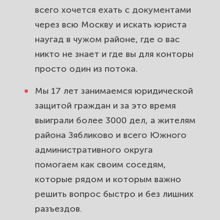
новостройками в Зябликово:
всего хочется ехать с документами
проверка, ДДУ, споры с
через всю Москву и искать юриста
застройщиком.
наугад в чужом районе, где о вас
никто не знает и где вы для конторы
Трудовые споры в Зябликово:
просто один из потока.
незаконное увольнение, серая
зарплата, невыплата расчёта.
Мы 17 лет занимаемся юридической
защитой граждан и за это время
Защита прав потребителей в
выиграли более 3000 дел, а жителям
Зябликово: возврат денег за
района Зябликово и всего Южного
товары, услуги и некачественный
ремонт.
административного округа
помогаем как своим соседям,
Земельные споры и дачи жителей
которые рядом и которым важно
Зябликово: границы, межевание,
решить вопрос быстро и без лишних
оформление и изъятие.
разъездов.