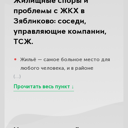
Жилищные споры и
проблемы с ЖКХ в
Зябликово: соседи,
управляющие компании,
ТСЖ.
Жильё — самое больное место для
любого человека, и в районе
(…)
Зябликово, где много
многоквартирных домов вдоль
Ясеневой, Шипиловской и Ореховых
бульваров, жилищные конфликты
вспыхивают особенно часто: вас
затопил сосед сверху и
отказывается возмещать ущерб,