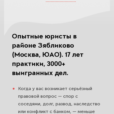
Наследство в районе Зябликово:
вступление, раздел, оспаривание и
пропущенные сроки.
Семейные споры и развод в
Опытные юристы в
Зябликово: раздел имущества,
алименты, дети, брачный договор.
районе Зябликово
(Москва, ЮАО). 17 лет
Помощь после ДТП в Зябликово:
практики, 3000+
выплаты по ОСАГО, споры со
страховой и виновником.
выигранных дел.
Споры с банками и долги в
Когда у вас возникает серьёзный
Зябликово: кредиты, коллекторы,
правовой вопрос — спор с
банкротство физлиц.
соседями, долг, развод, наследство
Сделки с недвижимостью и
или конфликт с банком, — меньше