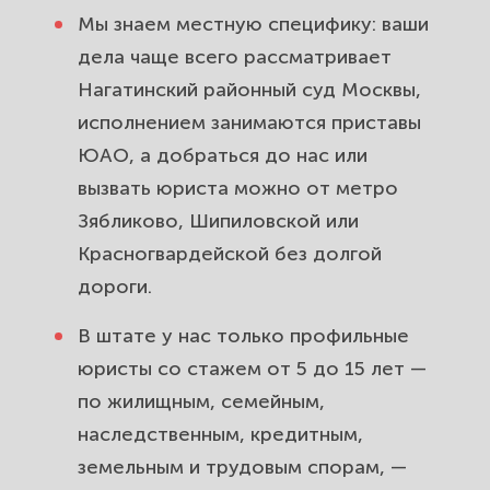
Споры с государством и
Мы знаем местную специфику: ваши
обжалование действий
дела чаще всего рассматривает
чиновников и приставов в
Нагатинский районный суд Москвы,
Зябликово.
исполнением занимаются приставы
Выезд юриста по району
ЮАО, а добраться до нас или
Зябликово и онлайн-
вызвать юриста можно от метро
сопровождение. Поможем, не
Зябликово, Шипиловской или
выходя из дома.
Красногвардейской без долгой
дороги.
В штате у нас только профильные
юристы со стажем от 5 до 15 лет —
по жилищным, семейным,
наследственным, кредитным,
земельным и трудовым спорам, —