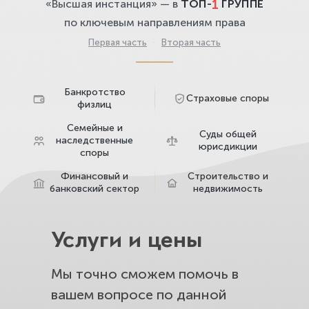
1
«Высшая инстанция» — в
ТОП-
ГРУППЕ
по ключевым направлениям права
Первая часть
·
Вторая часть
Банкротство
Страховые споры
физлиц
Семейные и
Суды общей
наследственные
юрисдикции
споры
Финансовый и
Строительство и
банковский сектор
недвижимость
Услуги и цены
Мы точно сможем помочь в
вашем вопросе по данной