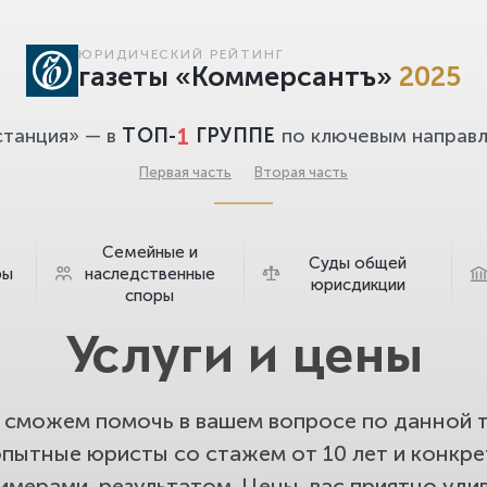
ЮРИДИЧЕСКИЙ РЕЙТИНГ
газеты «Коммерсантъ»
2025
1
станция» — в
ТОП-
ГРУППЕ
по ключевым направл
Первая часть
·
Вторая часть
Семейные и
Суды общей
ры
наследственные
юрисдикции
споры
Услуги и цены
сможем помочь в вашем вопросе по данной т
опытные юристы со стажем от 10 лет и конкр
имерами, результатом. Цены, вас приятно удив