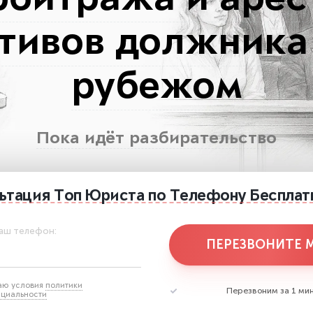
рбитража и арес
тивов должника
рубежом
Пока идёт разбирательство
ьтация
Топ Юриста
по Телефону
Бесплат
аш телефон:
ПЕРЕЗВОНИТЕ 
аю условия
политики
Перезвоним за 1 мин
циальности