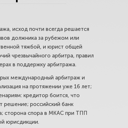
жа, исход почти всегда решается
х активами против
тивов должника за рубежом или
твенной тяжбой, и юрист общей
очий чрезвычайного арбитра, правил
жного решения: удержать
мерах в поддержку арбитража.
торых международный арбитраж и
лизация на протяжении уже 16 лет;
енариям: кредитор боится, что
как заморозка превращается в
т решение; российский банк
а; сторона спора в МКАС при ТПП
ой юрисдикции.