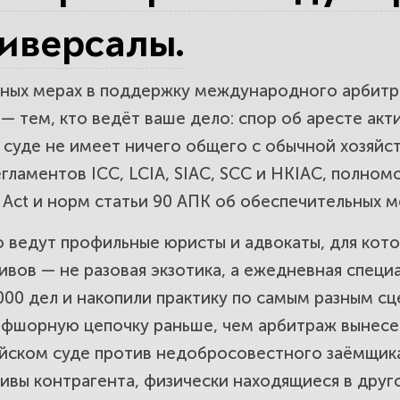
том.
ниверсалы.
ьных мерах в поддержку международного арбитра
 информации и назначение управляющи
 — тем, кто ведёт ваше дело: спор об аресте ак
го имущества должника.
 суде не имеет ничего общего с обычной хозяйс
егламентов ICC, LCIA, SIAC, SCC и HKIAC, полном
ельные меры при оспаривании арбитра
on Act и норм статьи 90 АПК об обеспечительных 
финала спора.
 ведут профильные юристы и адвокаты, для ко
вов — не разовая экзотика, а ежедневная специа
000 дел и накопили практику по самым разным сц
ареста активов и исполнения решения: 
офшорную цепочку раньше, чем арбитраж вынесе
еньги.
глийском суде против недобросовестного заёмщик
тивы контрагента, физически находящиеся в друг