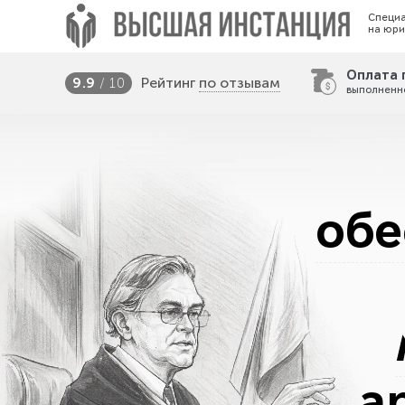
Специ
на юри
Оплата 
Рейтинг
по отзывам
9.9
/ 10
выполненн
обе