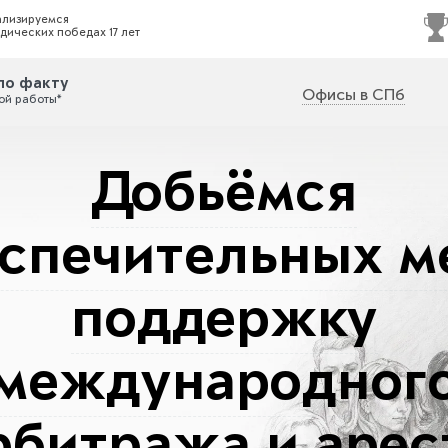
ализируемся
дических победах 17 лет
по факту
Офисы в СПб
ой работы*
Добьёмся
спечительных м
поддержку
международног