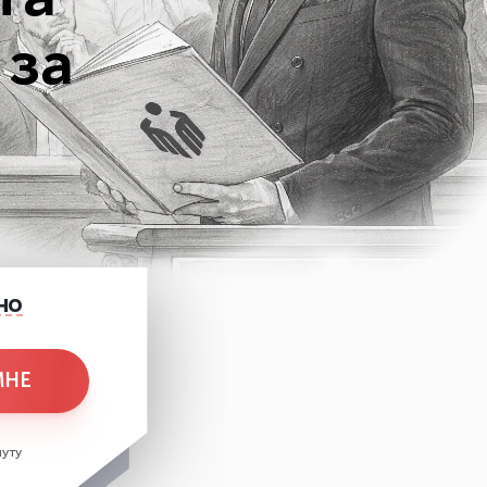
та
 за
но
МНЕ
уту