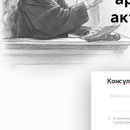
а
ак
Консул
Введите в
Я приним
конфиден