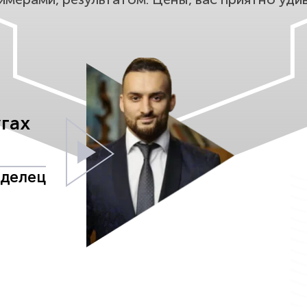
угах
аделец