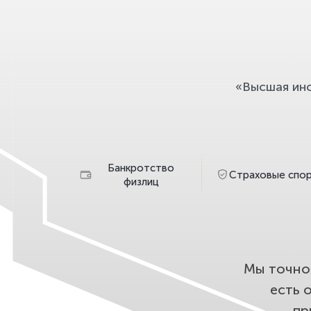
«Высшая ин
Банкротство
Страховые спо
физлиц
Мы точно 
есть 
пр