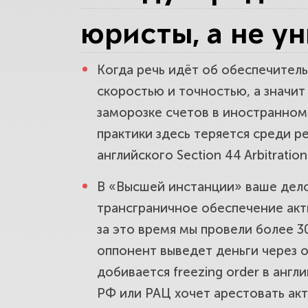
перед арес
юристы, а не у
Когда речь идёт об обеспечител
Раскрытие
скоростью и точностью, а значит
спрятанно
заморозке счетов в иностранном
практики здесь теряется среди р
Обеспечит
английского Section 44 Arbitrati
активы до 
В «Высшей инстанции» ваше дело
трансграничное обеспечение акти
за это время мы провели более 3
Стратегия 
оппонент выведет деньги через 
реальные д
добивается freezing order в ан
РФ или РАЦ хочет арестовать ак