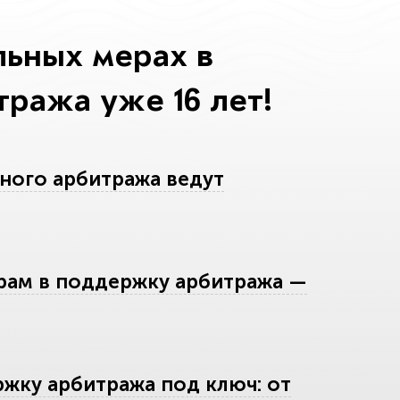
льных мерах в
ража уже 16 лет!
ного арбитража ведут
рам в поддержку арбитража —
ржку арбитража под ключ: от