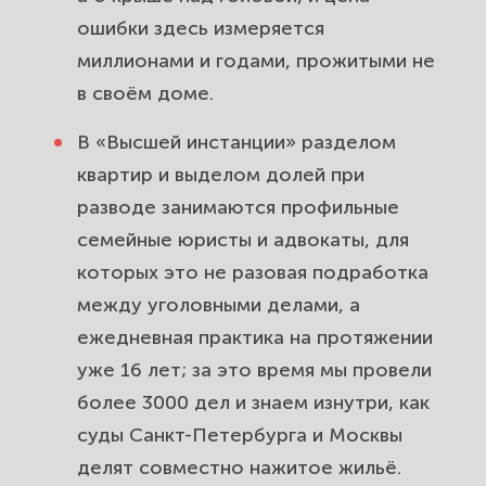
материнским капиталом: доли
ошибки здесь измеряется
детей и супругов.
миллионами и годами, прожитыми не
Можно ли получить большую
в своём доме.
долю в квартире, если дети
остаются с вами.
В «Высшей инстанции» разделом
квартир и выделом долей при
Раздел квартиры через суд: срок
разводе занимаются профильные
исковой давности, госпошлина и
семейные юристы и адвокаты, для
оценка доли.
которых это не разовая подработка
между уголовными делами, а
Соглашение о разделе квартиры и
брачный договор: как поделить
ежедневная практика на протяжении
жильё без суда.
уже 16 лет; за это время мы провели
более 3000 дел и знаем изнутри, как
Определение порядка
суды Санкт-Петербурга и Москвы
пользования квартирой и спор о
делят совместно нажитое жильё.
незначительной доле.