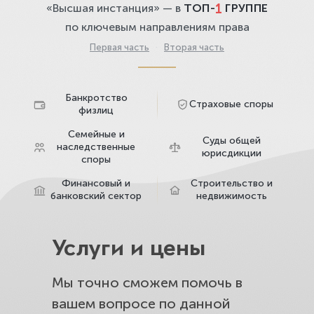
1
«Высшая инстанция» — в
ТОП-
ГРУППЕ
по ключевым направлениям права
Первая часть
·
Вторая часть
Банкротство
Страховые споры
физлиц
Семейные и
Суды общей
наследственные
юрисдикции
споры
Финансовый и
Строительство и
банковский сектор
недвижимость
Услуги и цены
Мы точно сможем помочь в
вашем вопросе по данной