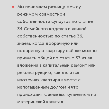
Мы понимаем разницу между
Выкуп доли бывшего супруга и
режимом совместной
преимущественное право покупки
собственности супругов по статье
при разделе.
34 Семейного кодекса и личной
Частые вопросы о разделе
собственностью по статье 36,
квартиры при разводе и почему их
знаем, когда добрачную или
доверяют «Высшей инстанции».
подаренную квартиру всё же можно
признать общей по статье 37 из-за
вложений в капитальный ремонт или
реконструкцию, как делится
ипотечная квартира вместе с
непогашенным долгом и что
происходит с жильём, купленным на
материнский капитал.