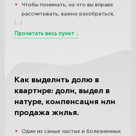
Чтобы понимать, на что вы вправе
рассчитывать, важно разобраться,
(…)
какую квартиру закон вообще
считает делимой, — и здесь всё
решает не то, на кого она записана,
а то, когда и на какие деньги
приобретена.
По статье 34 Семейного кодекса
Как выделить долю в
всё имущество, нажитое супругами
квартире: доли, выдел в
в период брака, признаётся их
совместной собственностью
натуре, компенсация или
независимо от того, на чьё имя оно
продажа жилья.
оформлено и кто из супругов вносил
деньги; поэтому квартира, купленная
Один из самых частых и болезненных