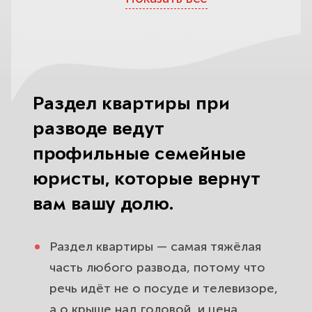
совместно нажитое имущество и
равенство долей супругов.
Как выделить долю в квартире:
доли, выдел в натуре,
компенсация или продажа жилья.
Раздел квартиры при
Как разделить ипотечную
разводе ведут
квартиру при разводе: квартира,
профильные семейные
долг перед банком и согласие
юристы, которые вернут
банка.
вам вашу долю.
Квартира до брака, в дар или по
наследству: когда её всё же можно
Раздел квартиры — самая тяжёлая
разделить.
часть любого развода, потому что
речь идёт не о посуде и телевизоре,
Раздел квартиры, купленной с
а о крыше над головой, и цена