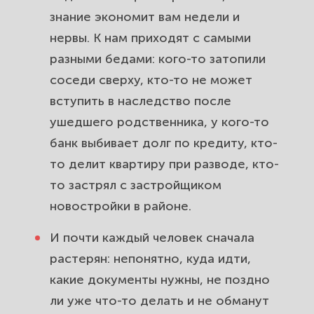
управа, ГИБДД, штрафы.
знание экономит вам недели и
нервы. К нам приходят с самыми
Полное юридическое
разными бедами: кого-то затопили
сопровождение жителей района
Бутырский: один юрист на все
соседи сверху, кто-то не может
вопросы.
вступить в наследство после
ушедшего родственника, у кого-то
банк выбивает долг по кредиту, кто-
то делит квартиру при разводе, кто-
то застрял с застройщиком
новостройки в районе.
И почти каждый человек сначала
растерян: непонятно, куда идти,
какие документы нужны, не поздно
ли уже что-то делать и не обманут