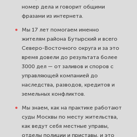
застройщики, долёвка.
номер дела и говорит общими
фразами из интернета.
Трудовые споры в районе
Бутырский: незаконное
Мы 17 лет помогаем именно
увольнение, зарплата, серые
жителям района Бутырский и всего
выплаты.
Северо-Восточного округа и за это
время довели до результата более
Защита прав потребителей в
3000 дел — от заливов и споров с
районе Бутырский: возврат денег
управляющей компанией до
за товар и услугу.
наследства, разводов, кредитов и
Земельные споры и СНТ для
земельных конфликтов.
жителей района Бутырский.
Мы знаем, как на практике работают
Границы, межевание, дачи.
суды Москвы по месту жительства,
Споры с госорганами и
как ведут себя местные управы,
обжалование в районе Бутырский:
отделы полиции и приставы, и это