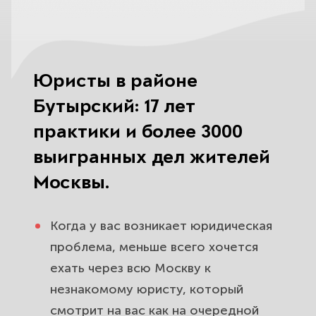
вступление, пропущенный срок,
раздел и споры с роднёй.
Развод и раздел имущества для
Юристы в районе
жителей района Бутырский.
Защитим вас и ваших детей.
Бутырский: 17 лет
практики и более 3000
Помощь после ДТП в районе
выигранных дел жителей
Бутырский: выплаты с виновника и
спор со страховой.
Москвы.
Споры с банками и долги по
Когда у вас возникает юридическая
кредитам в районе Бутырский.
проблема, меньше всего хочется
Защитим от давления и приставов.
ехать через всю Москву к
Недвижимость и новостройки в
незнакомому юристу, который
районе Бутырский: сделки,
смотрит на вас как на очередной