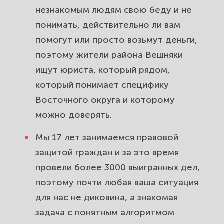
незнакомым людям свою беду и не
Вешняках: списать долг, снизить
платёж, остановить коллекторов.
понимать, действительно ли вам
помогут или просто возьмут деньги,
Сделки с недвижимостью и
поэтому жители района Вешняки
новостройки в ВАО: проверка
ищут юриста, который рядом,
квартиры, споры с застройщиком,
который понимает специфику
неустойка.
Восточного округа и которому
Трудовые споры в Вешняках:
можно доверять.
незаконное увольнение,
Мы 17 лет занимаемся правовой
невыплата зарплаты, серый оклад.
защитой граждан и за это время
Вернём своё.
провели более 3000 выигранных дел,
Защита прав потребителей в
поэтому почти любая ваша ситуация
Вешняках: брак товара, навязанные
для нас не диковина, а знакомая
услуги, обман. Вернём деньги.
задача с понятным алгоритмом