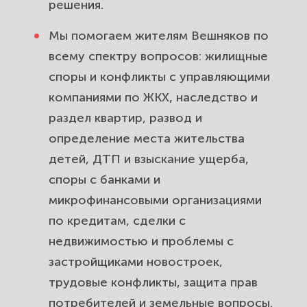
решения.
Земельные споры и дачные
вопросы для жителей Вешняков:
Мы помогаем жителям Вешняков по
границы, межевание, оформление
всему спектру вопросов: жилищные
участка.
споры и конфликты с управляющими
компаниями по ЖКХ, наследство и
Выезд юриста по району Вешняки
раздел квартир, развод и
и онлайн-сопровождение.
определение места жительства
Поможем, не выходя из дома.
детей, ДТП и взыскание ущерба,
Сопровождаем дело от первой
споры с банками и
консультации до исполнения
микрофинансовыми организациями
решения суда в Москве. Доводим
по кредитам, сделки с
до конца.
недвижимостью и проблемы с
застройщиками новостроек,
трудовые конфликты, защита прав
потребителей и земельные вопросы.