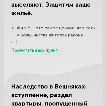
выселяют. Защитим ваше
жильё.
Жильё — это самое ценное, что есть
у большинства жителей района
(…)
Вешняки, и любая угроза ему бьёт по
самому больному: вас затопил
сосед сверху, а виновник
отказывается платить; управляющая
компания годами начисляет за ЖКХ
суммы, которые не сходятся ни с
какой логикой; в квитанциях
Наследство в Вешняках:
появляются услуги, которых вы не
вступление, раздел
видели; кто-то пытается вас
квартиры, пропущенный
выселить или оспорить ваше право