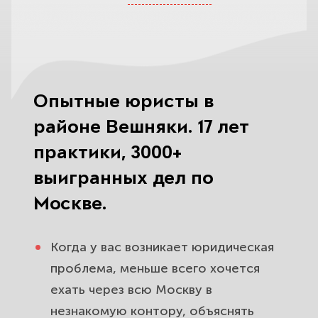
Наследство в Вешняках:
вступление, раздел квартиры,
пропущенный срок. Защитим вашу
долю.
Опытные юристы в
Развод и раздел имущества в
районе Вешняки. 17 лет
районе Вешняки. Защитим вас,
практики, 3000+
ваших детей и вашу
выигранных дел по
собственность.
Москве.
Помощь после ДТП в районе
Вешняки: выплата по ОСАГО,
Когда у вас возникает юридическая
споры со страховой, взыскание
проблема, меньше всего хочется
ущерба.
ехать через всю Москву в
незнакомую контору, объяснять
Споры с банками и кредиты в