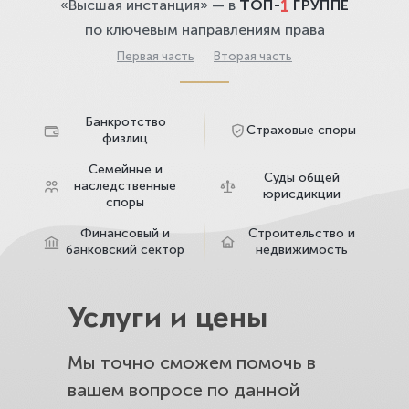
1
«Высшая инстанция» — в
ТОП-
ГРУППЕ
по ключевым направлениям права
Первая часть
·
Вторая часть
Банкротство
Страховые споры
физлиц
Семейные и
Суды общей
наследственные
юрисдикции
споры
Финансовый и
Строительство и
банковский сектор
недвижимость
Услуги и цены
Мы точно сможем помочь в
вашем вопросе по данной