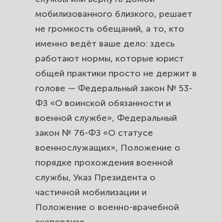
прекратить.
мобилизованного близкого, решает
не громкость обещаний, а то, кто
Что делать, если командование
именно ведёт ваше дело: здесь
отказывает в увольнении и не
работают нормы, которые юрист
отпускает мобилизованного.
общей практики просто не держит в
Обжалование отказа и
голове — Федеральный закон № 53-
бездействия командования в
ФЗ «О воинской обязанности и
гарнизонном военном суде.
военной службе», Федеральный
закон № 76-ФЗ «О статусе
Обжалование заключения военно-
военнослужащих», Положение о
врачебной комиссии, если
порядке прохождения военной
категорию годности занизили.
службы, Указ Президента о
Увольнение по возрасту и по
частичной мобилизации и
окончании мобилизации: кому и
Положение о военно-врачебной
когда положено.