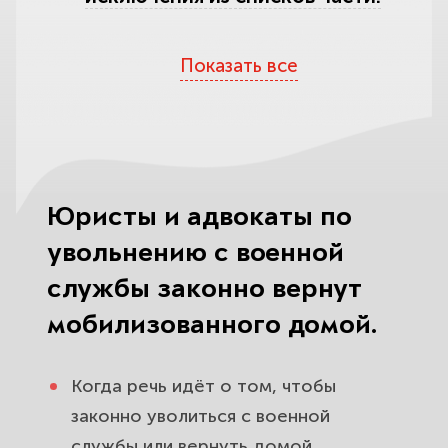
По каким основаниям
Показать все
мобилизованного и контрактника
законно увольняют с военной
службы.
Увольнение по состоянию
здоровья и категория «В» или «Д»:
Юристы и адвокаты по
как работает ВВК.
увольнению с военной
Увольнение по семейным
службы законно вернут
обстоятельствам: дети, уход за
мобилизованного домой.
близким и право на отсрочку.
Расторжение контракта о
Когда речь идёт о том, чтобы
прохождении военной службы:
законно уволиться с военной
когда его можно законно
службы или вернуть домой