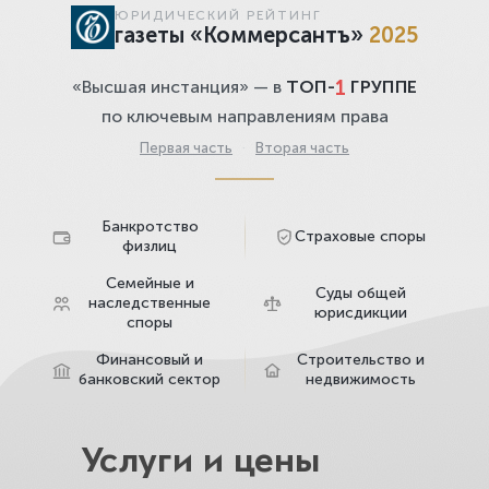
ЮРИДИЧЕСКИЙ РЕЙТИНГ
газеты «Коммерсантъ»
2025
1
«Высшая инстанция» — в
ТОП-
ГРУППЕ
по ключевым направлениям права
Первая часть
·
Вторая часть
Банкротство
Страховые споры
физлиц
Семейные и
Суды общей
наследственные
юрисдикции
споры
Финансовый и
Строительство и
банковский сектор
недвижимость
Услуги и цены