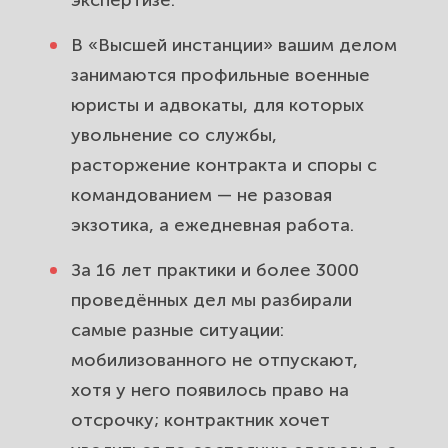
экспертизе.
Как правильно составить и подать
В «Высшей инстанции» вашим делом
рапорт на увольнение, чтобы он не
занимаются профильные военные
«потерялся».
юристы и адвокаты, для которых
увольнение со службы,
Стоимость и сроки работы юриста
расторжение контракта и споры с
по увольнению с военной службы.
командованием — не разовая
Частые вопросы об увольнении с
экзотика, а ежедневная работа.
военной службы и почему
За 16 лет практики и более 3000
доверяют «Высшей инстанции».
проведённых дел мы разбирали
самые разные ситуации:
мобилизованного не отпускают,
хотя у него появилось право на
отсрочку; контрактник хочет