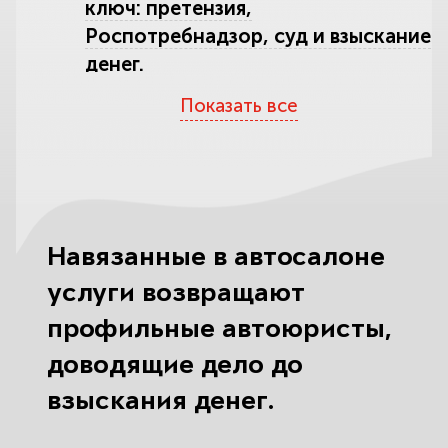
ключ: претензия,
Роспотребнадзор, суд и взыскание
денег.
Показать все
Что закон считает обманом и
навязанными услугами: где
кончается маркетинг и начинается
нарушение.
Навязанные при автокредите
Навязанные в автосалоне
допуслуги: «карты помощи на
услуги возвращают
дороге», независимые гарантии и
сертификаты.
профильные автоюристы,
доводящие дело до
Подмена цены в автосалоне: когда
взыскания денег.
рекламная выгода оборачивается
переплатой в сотни тысяч.