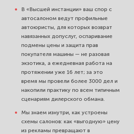
Если договор и кредит уже
В «Высшей инстанции» ваш спор с
подписаны: расторжение
автосалоном ведут профильные
навязанных услуг и оспаривание
автоюристы, для которых возврат
сделки под давлением.
навязанных допуслуг, оспаривание
подмены цены и защита прав
Претензия автосалону и жалоба в
покупателя машины — не разовая
Роспотребнадзор: сроки,
экзотика, а ежедневная работа на
неустойка, штраф 50% и
протяжении уже 16 лет; за это
моральный вред.
время мы провели более 3000 дел и
Суд с автосалоном: подсудность
накопили практику по всем типичным
по вашему выбору, освобождение
сценариям дилерского обмана.
от госпошлины и взыскание всех
расходов.
Мы знаем изнутри, как устроены
схемы салонов: как «выгодную» цену
Частые вопросы об обмане в
из рекламы превращают в