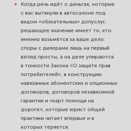
Когда речь идёт о деньгах, которые
Как вернуть деньги за навязанные
с вас вытянули в автосалоне под
услуги: пошаговый путь от отказа
видом «обязательных» допуслуг,
до поступления денег на счёт.
решающее значение имеет то, кто
именно возьмётся за ваше дело:
Право на отказ от навязанной
услуги: «период охлаждения»,
споры с дилерами лишь на первый
статья 32 ЗоЗПП и статья 782 ГК
взгляд просты, а на деле упираются
РФ.
в тонкости Закона «О защите прав
потребителей», в конструкцию
Навязанное при покупке машины
навязанных абонентских и опционных
страхование: жизнь, GAP, каско и
договоров, договоров независимой
ОСАГО в нагрузку к кредиту.
гарантии и «карт помощи на
Обман на трейд-ине: как занижают
дороге», которые юрист общей
стоимость вашей машины и как
практики читает впервые и в
вернуть разницу.
которых теряется.