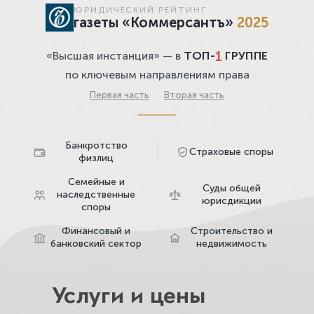
ЮРИДИЧЕСКИЙ РЕЙТИНГ
газеты «Коммерсантъ»
2025
1
«Высшая инстанция» — в
ТОП-
ГРУППЕ
по ключевым направлениям права
Первая часть
·
Вторая часть
Банкротство
Страховые споры
физлиц
Семейные и
Суды общей
наследственные
юрисдикции
споры
Финансовый и
Строительство и
банковский сектор
недвижимость
Услуги и цены