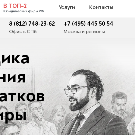
В ТОП-2
Услуги
Контакты
Юридических фирм РФ
8 (812) 748-23-62
+7 (495) 445 50 54
Офис в СПб
Москва и регионы
щика
ния
атков
иры