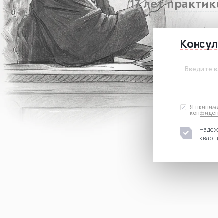
17 лет практи
Консул
Введите в
Я приним
конфиден
Надё
кварт