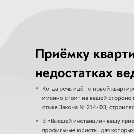
Как проход
дефектная 
Гарантийны
Приёмку кварти
подписания
недостатках ве
Досудебна
недостатко
Когда речь идёт о новой квартир
именно стоит на вашей стороне п
стыке Закона № 214-ФЗ, строител
Строительн
В «Высшей инстанции» вашу приё
дефектов 
профильные юристы, для которых 