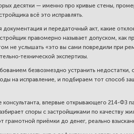
торых десятки — именно про кривые стены, пром
вается с застройщика через суд: стоим
стройщика всё это исправлять.
я документация и передаточный акт, какие откл
астройщик правомерно называет допуском, как п
 навязывает подписание акта или сос
ом не услышать «это вы сами повредили при рем
тельно-технической экспертизы.
бованием безвозмездно устранить недостатки, 
достатки после заселения: промерзани
ходы на исправление, и подбираем тот способ з
.
е консультанта, впервые открывающего 214-ФЗ п
азбирает споры с застройщиками по качеству жил
ФЗ, права потребителя и изменения 202
от грамотной приёмки до денег, реально взыскан