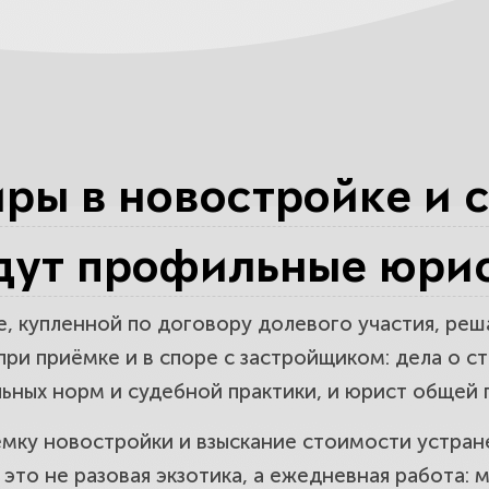
ит грамотная приёмка новостройки: с
ведомость.
й срок на новостройку 5 лет: недоста
ры в новостройке и 
 акта.
дут профильные юрис
я претензия застройщику о возмещени
в.
е, купленной по договору долевого участия, ре
ри приёмке и в споре с застройщиком: дела о с
ьных норм и судебной практики, и юрист общей п
о-техническая экспертиза: как считаю
мку новостройки и взыскание стоимости устран
квартиры.
это не разовая экзотика, а ежедневная работа: