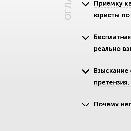
Приёмку кв
юристы по 
Бесплатная
реально вз
Взыскание 
претензия, 
Почему нел
214-ФЗ.