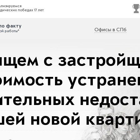
ализируемся
дических победах 17 лет
по факту
Офисы в СПб
ой работы*
щем с застрой
оимость устране
ительных недост
шей новой кварт