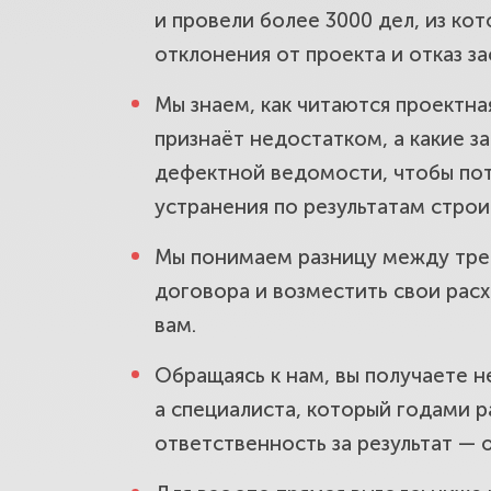
и провели более 3000 дел, из ко
Что взыски
отклонения от проекта и отказ за
штраф.
Мы знаем, как читаются проектна
признаёт недостатком, а какие з
Застройщик
дефектной ведомости, чтобы пот
устранения по результатам строи
делать.
Мы понимаем разницу между тре
Скрытые не
договора и возместить свои рас
вам.
вентиляция
Обращаясь к нам, вы получаете н
а специалиста, который годами р
Закон 214-
ответственность за результат — 
дольщику.