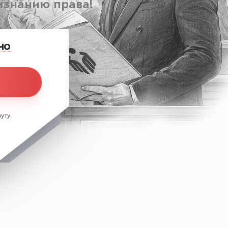
изнанию права!
но
уту