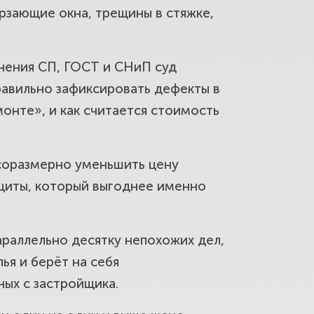
ерзающие окна, трещины в стяжке,
ость устранения, неустойка и
онения СП, ГОСТ и СНиП суд
равильно зафиксировать дефекты в
тавил односторонний акт — что
онте», и как считается стоимость
соразмерно уменьшить цену
е, плесень, трещины, окна и
ащиты, который выгоднее именно
араллельно десятку непохожих дел,
ья и берёт на себя
4–2025 годов: что важно знать
ных с застройщика.