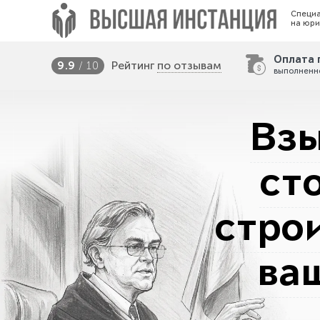
Специ
на юри
Оплата 
Рейтинг
по отзывам
9.9
/ 10
выполненн
Взы
ст
стро
ва