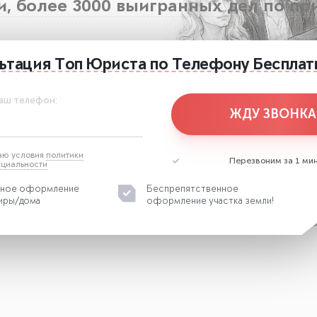
ки, более 3000 выигранных дел по пр
ьтация
Топ Юриста
по Телефону
Бесплат
аш телефон:
ЖДУ ЗВОНКА
аю условия
политики
Перезвоним за 1 мин
циальности
жное оформление
Беспрепятственное
иры/дома
оформление участка земли!