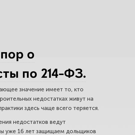
пециалист, приборы и
тки можно предъявить и после
спор о
ты по 214-ФЗ.
и стоимости устранения
шающее значение имеет то, кто
троительных недостатках живут на
рактики здесь чаще всего теряется.
т стоимость устранения
ения недостатков ведут
 мы уже 16 лет защищаем дольщиков