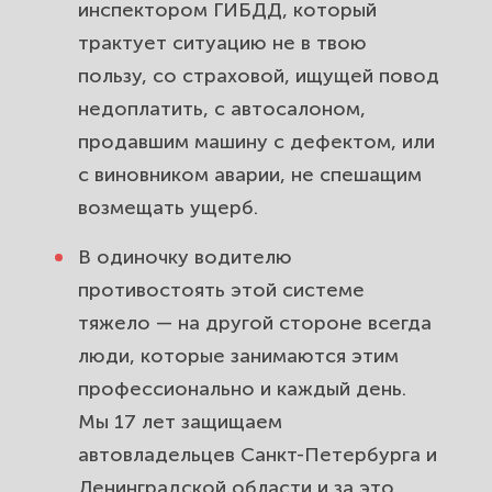
инспектором ГИБДД, который
Обман в автосалоне: вернём
трактует ситуацию не в твою
деньги за некачественный
пользу, со страховой, ищущей повод
автомобиль и навязанные допы.
недоплатить, с автосалоном,
Автокредит и навязанная
продавшим машину с дефектом, или
страховка: снизим долг и вернём
с виновником аварии, не спешащим
лишние платежи.
возмещать ущерб.
Юрист по каршерингу в СПб:
В одиночку водителю
штрафы, ущерб и несправедливые
противостоять этой системе
списания с карты.
тяжело — на другой стороне всегда
люди, которые занимаются этим
Независимая автоэкспертиза в
Санкт-Петербурге: докажем
профессионально и каждый день.
реальный размер ущерба.
Мы 17 лет защищаем
автовладельцев Санкт-Петербурга и
Сколько стоят услуги автоюриста
Ленинградской области и за это