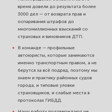
и из чего складывается цена.
время довели до результата более
3000 дел — от возврата прав и
Гарантии, репутация и результаты:
почему автовладельцы Петербурга
оспаривания штрафов до
доверяют нам.
многомиллионных взысканий со
страховых и виновников ДТП.
Частые вопросы автовладельцев
автоюристу.
В команде — профильные
автоюристы, которые занимаются
именно транспортным правом, а не
берутся за всё подряд, поэтому мы
знаем и практику районных судов
города, и типовые уловки
страховщиков, и слабые места в
протоколах ГИБДД.
Нашу работу подтверждают не