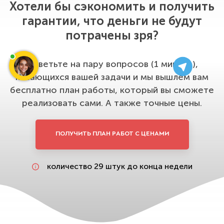
Хотели бы сэкономить и получить
дело, машину и деньги — большой
ОСАГО — что делать?» — не
гарантии, что деньги не будут
шаг, и это доверие мы считаем
соглашаться с суммой: мы проводим
потрачены зря?
главным активом, который нельзя
независимую экспертизу, проходим
подвести.
финансового уполномоченного и
Ответьте на пару вопросов (1 минута),
через суд взыскиваем недоплату
касающихся вашей задачи и мы вышлем вам
вместе с неустойкой и штрафом.
бесплатно план работы, который вы сможете
реализовать сами. А также точные цены.
«Можно ли вернуть автомобиль в
автосалон?» — при существенных
ПОЛУЧИТЬ ПЛАН РАБОТ С ЦЕНАМИ
недостатках или навязанных услугах
— да, по закону о защите прав
количество 29 штук до конца недели
потребителей можно вернуть
деньги, обменять машину или
уменьшить цену.
«Вы работаете только в Санкт-