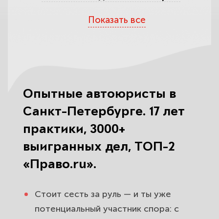
защитим при «нетрезвом»
Показать все
протоколе и отказе от
освидетельствования.
Помощь при ДТП — и виновнику, и
потерпевшему. Возместим ущерб
или защитим от завышенных
Опытные автоюристы в
требований.
Санкт-Петербурге. 17 лет
Уехали с места ДТП? Поможем
практики, 3000+
избежать лишения прав за
выигранных дел, ТОП-2
оставление места аварии.
«Право.ru».
Споры со страховой: занизили или
отказали по ОСАГО и КАСКО —
Стоит сесть за руль — и ты уже
взыщем недоплату через суд.
потенциальный участник спора: с