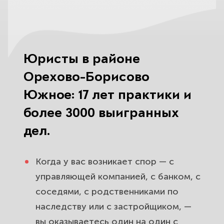
Наследственные споры в районе
Орехово-Борисово Южное.
Поможем вступить в наследство и
защитить долю.
Юристы в районе
Семейные споры и развод в
Орехово-Борисово
Орехово-Борисово Южное.
Южное: 17 лет практики и
Разделим имущество и защитим
более 3000 выигранных
детей.
дел.
Помощь после ДТП в районе
Орехово-Борисово Южное.
Когда у вас возникает спор — с
Взыщем со страховой и виновника
управляющей компанией, с банком, с
по максимуму.
соседями, с родственниками по
наследству или с застройщиком, —
Споры с банками и защита от
вы оказываетесь один на один с
коллекторов в Орехово-Борисово