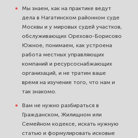
Орехово-Борисово Южное.
Мы знаем, как на практике ведут
Защитим участок, границы и
дела в Нагатинском районном суде
постройки.
Москвы и у мировых судей участков,
обслуживающих Орехово-Борисово
Выезд юриста по району Орехово-
Южное, понимаем, как устроена
Борисово Южное и консультации
работа местных управляющих
онлайн. Помощь рядом с домом.
компаний и ресурсоснабжающих
Полный спектр юридических услуг
организаций, и не тратим ваше
для жителей Орехово-Борисово
время на изучение того, что нам и
Южное. Доведём дело до
так знакомо.
результата.
Вам не нужно разбираться в
Гражданском, Жилищном или
Семейном кодексе, искать нужную
статью и формулировать исковые