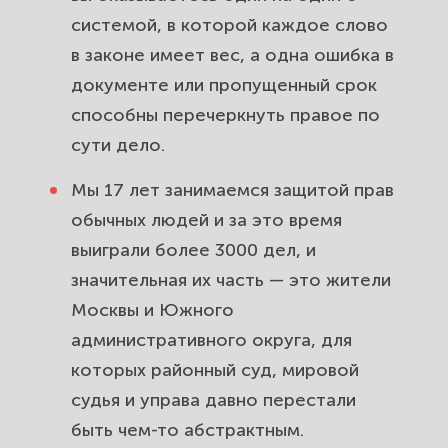
Южное. Снизим долг законно.
системой, в которой каждое слово
в законе имеет вес, а одна ошибка в
Сделки с недвижимостью и споры
документе или пропущенный срок
с застройщиками в Орехово-
способны перечеркнуть правое по
Борисово Южное. Защитим ваши
сути дело.
деньги.
Мы 17 лет занимаемся защитой прав
Трудовые споры в районе
обычных людей и за это время
Орехово-Борисово Южное.
выиграли более 3000 дел, и
Вернём зарплату и восстановим на
значительная их часть — это жители
работе.
Москвы и Южного
Защита прав потребителей в
административного округа, для
Орехово-Борисово Южное.
которых районный суд, мировой
Вернём деньги за товар и услугу.
судья и управа давно перестали
быть чем-то абстрактным.
Земельные споры и дача жителей