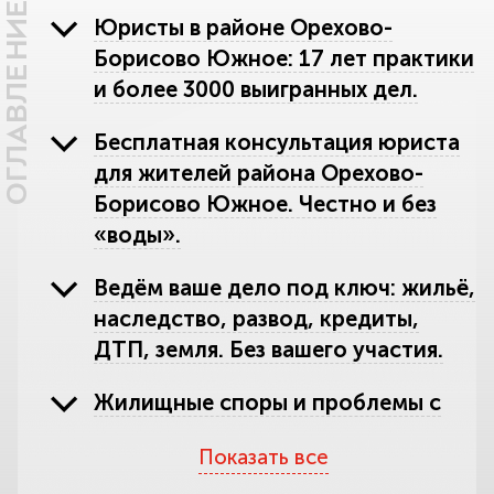
ОГЛАВЛЕНИЕ
Юристы в районе Орехово-
Борисово Южное: 17 лет практики
и более 3000 выигранных дел.
Бесплатная консультация юриста
для жителей района Орехово-
Борисово Южное. Честно и без
«воды».
Ведём ваше дело под ключ: жильё,
наследство, развод, кредиты,
ДТП, земля. Без вашего участия.
Жилищные споры и проблемы с
ЖКХ в Орехово-Борисово Южное.
Показать все
Заставим УК работать по закону.