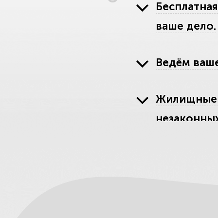
Бесплатная
ваше дело.
Ведём ваше
Жилищные 
незаконных
Наследство
защитить 
Развод, ра