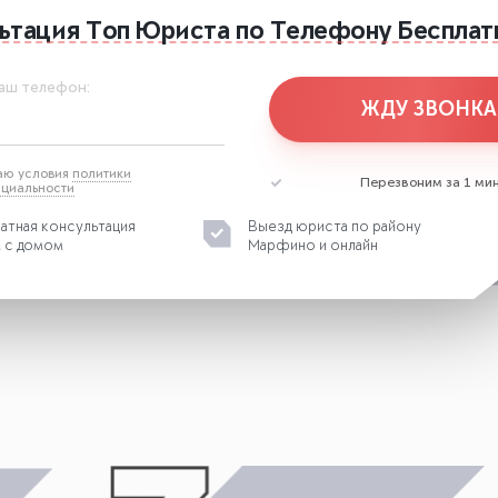
ьтация
Топ Юриста
по Телефону
Бесплат
аш телефон:
ЖДУ ЗВОНКА
аю условия
политики
Перезвоним за 1 мин
циальности
атная консультация
Выезд юриста по району
 с домом
Марфино и онлайн