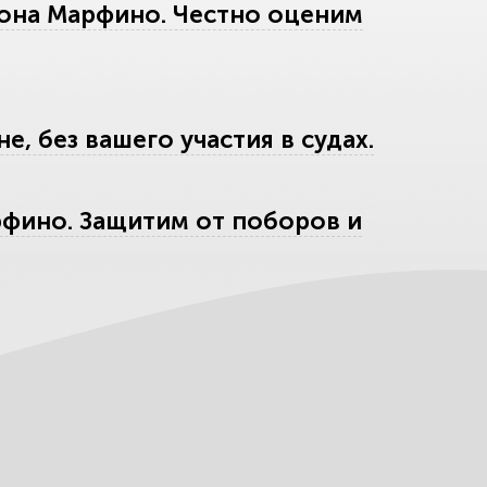
йона Марфино. Честно оценим
, без вашего участия в судах.
фино. Защитим от поборов и
рфино. Поможем вступить и
не Марфино. Защитим вас и