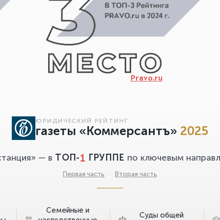
Pravo.ru
ЮРИДИЧЕСКИЙ РЕЙТИНГ
газеты «Коммерсантъ»
2025
1
станция» — в
ТОП-
ГРУППЕ
по ключевым направл
Первая часть
·
Вторая часть
Семейные и
Суды общей
ры
наследственные