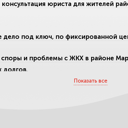
 консультация юриста для жителей ра
 дело под ключ, по фиксированной цене
споры и проблемы с ЖКХ в районе Мар
 долгов.
Показать все
 и споры с наследниками в районе Ма
долю.
здел имущества и споры о детях в райо