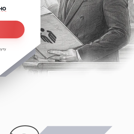
но
уту