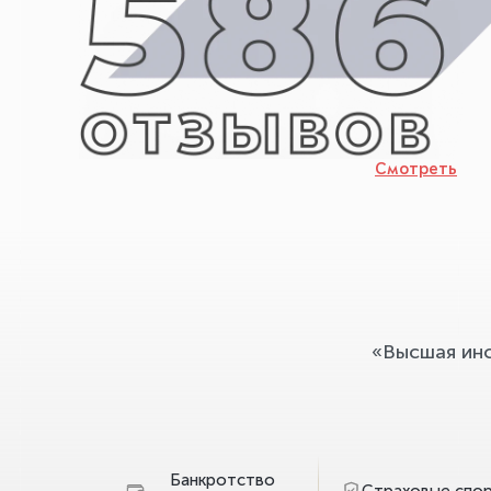
Смотреть
«Высшая ин
Банкротство
Страховые спо