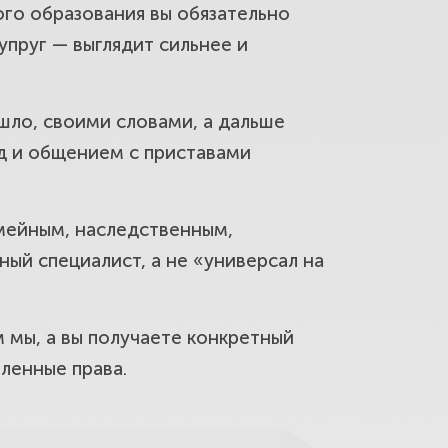
ого образования вы обязательно
упруг — выглядит сильнее и
нём деньги за товар и
шло, своими словами, а дальше
уд и общением с приставами
 района Марфино. Защитим
емейным, наследственным,
ный специалист, а не «универсал на
м мы, а вы получаете конкретный
 жителей района Марфино.
ленные права.