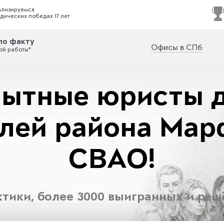
ализируемся
дических победах 17 лет
по факту
Офисы в СПб
ой работы*
ытные юристы 
лей района Мар
СВАО!
актики, более 3000 выигранных и реш