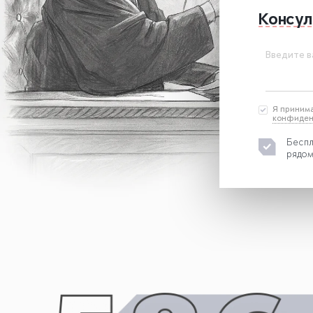
Консул
Введите в
Я приним
конфиден
Беспл
рядом