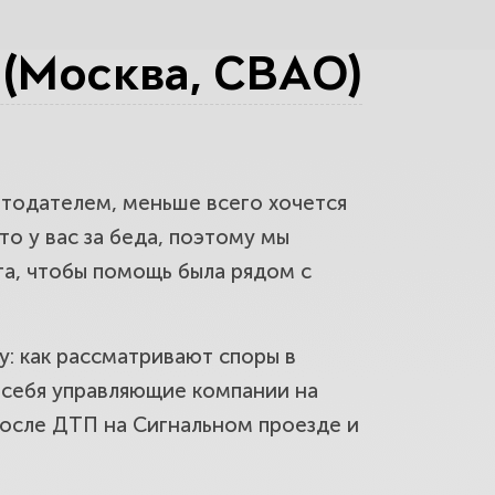
(Москва, СВАО)
ыщем со страховой и
отодателем, меньше всего хочется
района Марфино. Снизим
о у вас за беда, поэтому мы
а, чтобы помощь была рядом с
у: как рассматривают споры в
ми в районе Марфино. Защитим
 себя управляющие компании на
после ДТП на Сигнальном проезде и
рнём зарплату и восстановим