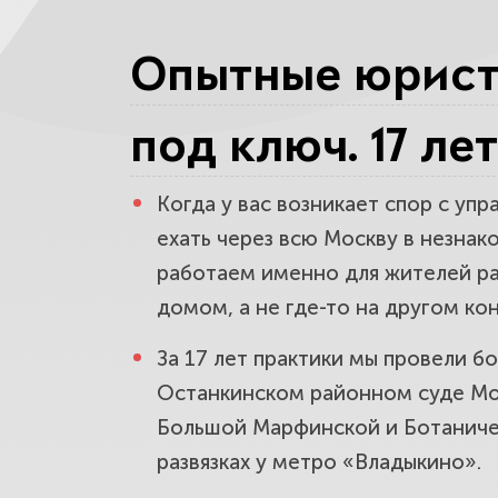
ваши интер
Опытные юрист
Помощь по
под ключ. 17 ле
виновника 
Когда у вас возникает спор с уп
Споры с ба
ехать через всю Москву в незнак
работаем именно для жителей ра
нагрузку з
домом, а не где-то на другом ко
За 17 лет практики мы провели б
Сделки с 
Останкинском районном суде Мос
ваши метр
Большой Марфинской и Ботаничес
развязках у метро «Владыкино».
Трудовые с