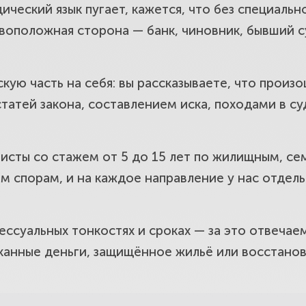
ческий язык пугает, кажется, что без специальн
воположная сторона — банк, чиновник, бывший с
в потребителей в районе Марфино. Вер
ую часть на себя: вы рассказываете, что произо
нную услугу.
татей закона, составлением иска, походами в с
 споры и дачные вопросы для жителей
исты со стажем от 5 до 15 лет по жилищным, с
 спорам, и на каждое направление у нас отдель
границы.
ессуальных тонкостях и сроках — за это отвечае
сорганами и обжалование штрафов для
сканные деньги, защищённое жильё или восстанов
м права.