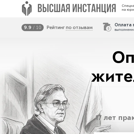
Специ
на юри
Оплата 
Рейтинг
по отзывам
9.9
/ 10
выполненн
Оп
жите
17 лет пр