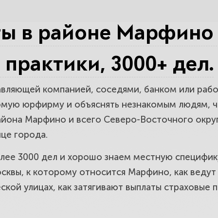
есы.
ы в районе Марфино 
сле ДТП в районе Марфино и СВАО. Вз
т практики, 3000+ дел.
по максимуму.
равляющей компанией, соседями, банком или раб
нками, кредиты и долги для жителей 
омую юрфирму и объяснять незнакомым людям, чт
йона Марфино и всего Северо-Восточного округ
аконно.
нце города.
олее 3000 дел и хорошо знаем местную специфик
недвижимостью и споры с застройщика
квы, к которому относится Марфино, как ведут
ы.
кой улицах, как затягивают выплаты страховые 
поры для жителей района Марфино. Ве