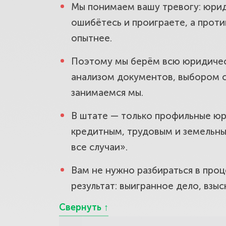
Мы понимаем вашу тревогу: юриди
на работе.
ошибётесь и проиграете, а проти
опытнее.
Защита пра
Поэтому мы берём всю юридическ
некачестве
анализом документов, выбором с
занимаемся мы.
Земельные
В штате — только профильные юр
кредитным, трудовым и земельным
участок и 
все случаи».
Вам не нужно разбираться в проц
Споры с го
результат: выигранное дело, взы
Восстанови