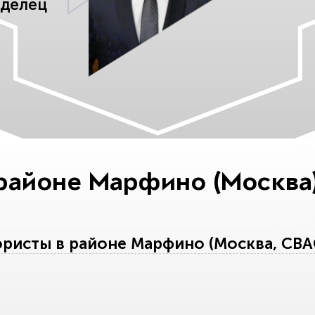
аделец
районе Марфино (Москва
исты в районе Марфино (Москва, СВАО)