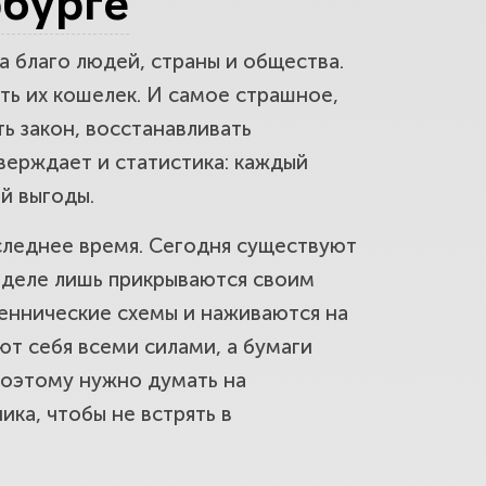
бурге
а благо людей, страны и общества.
кой фирмы?
ь их кошелек. И самое страшное,
ь закон, восстанавливать
тверждает и статистика: каждый
й выгоды.
оследнее время. Сегодня существуют
 деле лишь прикрываются своим
ннические схемы и наживаются на
ют себя всеми силами, а бумаги
 Поэтому нужно думать на
ка, чтобы не встрять в