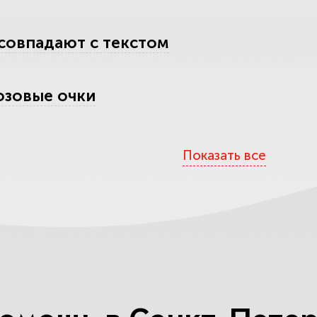
совпадают с текстом
озовые очки
аших услуг
Показать все
тесь обмана
е компетентность юристов по одному
ты вас обокрадут