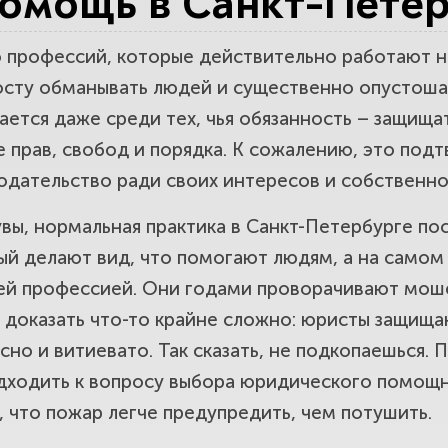
омощь в Санкт-Петер
о профессий, которые действительно работают н
ратить внимание при выборе юридичес
осту обманывать людей и существенно опустошат
ается даже среди тех, чья обязанность – защищат
е прав, свобод и порядка. К сожалению, это под
одательство ради своих интересов и собственно
увы, нормальная практика в Санкт-Петербурге п
ый делают вид, что помогают людям, а на самом
й профессией. Они годами проворачивают моше
, доказать что-то крайне сложно: юристы защища
сно и витиевато. Так сказать, не подкопаешься.
дходить к вопросу выбора юридического помощни
, что пожар легче предупредить, чем потушить.