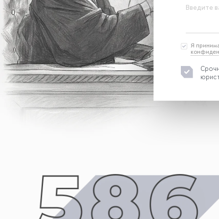
Введите в
Я приним
конфиден
Срочн
юрист