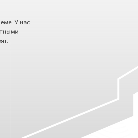
еме. У нас
етными
ят.