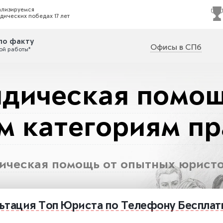
ализируемся
дических победах 17 лет
по факту
Офисы в СПб
ой работы*
дическая помощ
м категориям пр
ческая помощь от опытных юрист
ьтация
Топ Юриста
по Телефону
Бесплат