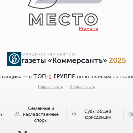
Pravo.ru
ЮРИДИЧЕСКИЙ РЕЙТИНГ
газеты «Коммерсантъ»
2025
1
станция» — в
ТОП-
ГРУППЕ
по ключевым направл
Первая часть
·
Вторая часть
Семейные и
Суды общей
ры
наследственные
юрисдикции
споры