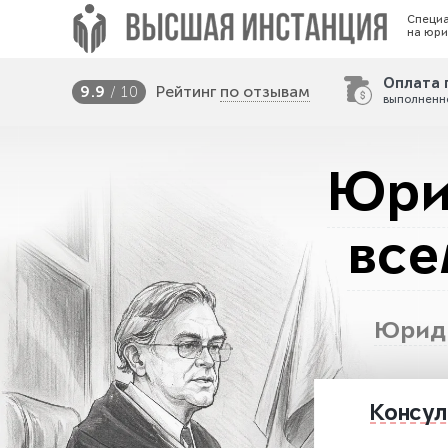
Специ
на юри
Оплата 
Рейтинг
по отзывам
9.9
/ 10
выполненн
Юри
все
Юриди
Консул