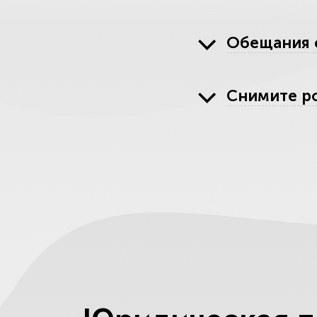
Обещания 
Снимите р
Перечень н
Остерегай
Определит
Какие юрис