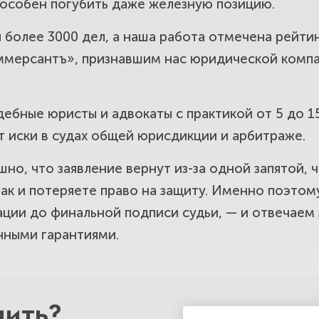
пособен погубить даже железную позицию.
е судебных решений: апелляция, касса
 более 3000 дел, а наша работа отмечена рейтин
е дела.
мерсантъ», признавшим нас юридической компа
льные меры и арест имущества ответч
ебные юристы и адвокаты с практикой от 5 до 1
ально исполнилось.
т иски в судах общей юрисдикции и арбитраже.
но, что заявление вернут из-за одной запятой, ч
вой давности: не упустите право на з
ак и потеряете право на защиту. Именно поэтому
ции до финальной подписи судьи, — и отвечаем з
ый срок.
нными гарантиями.
оит составить и подать иск. Прозрачн
.
нить?