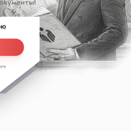
документы!
но
уту