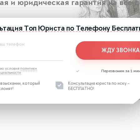
я и юридическая гарантия на все 
ьтация
Топ Юриста
по Телефону
Бесплат
аш телефон:
ЖДУ ЗВОНКА
аю условия
политики
Перезвоним за 1 мин
циальности
 взыскании, который
Консультация юриста по иску -
клонят!
БЕСПЛАТНО!