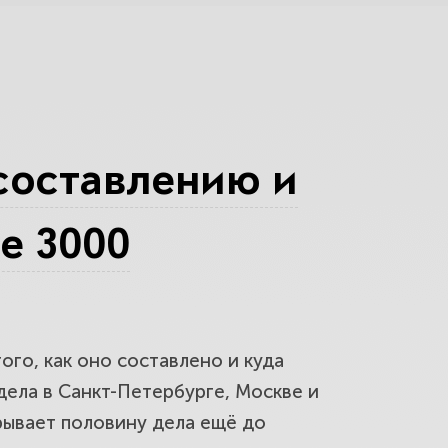
. Разберёмся с подсудностью,
нный порядок. Иногда спор
составлению и
ее 3000
товим возражения и встречное
ого, как оно составлено и куда
, устранение препятствий,
дела
в Санкт-Петербурге, Москве и
рывает половину дела ещё до