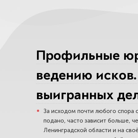
В какой су
документа
Досудебная
Профильные юр
можно закр
ведению исков. 
Вам предъя
заявление.
выигранных дел
За исходом почти любого спора с
Готовим ис
подано, часто зависит больше, ч
снятие с р
Ленинградской области и на сво