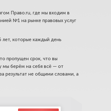
ция, надзор. Разворачиваем
гом Право.ru, где мы входим в
нией №1 на рынке правовых услуг
ика. Чтобы выигранное
5 лет, которые каждый день
то пропущен срок, что вы
ащиту. Проверим и восстановим
 мы берём на себя всё — от
а результат не общими словами, а
ые цены, фиксированная сумма