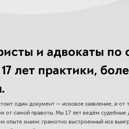
д подавать и как правильно подать иск
ми и госпошлиной.
 претензия и обязательный претензио
исты и адвокаты по 
ыть без суда.
17 лет практики, бол
вили иск? Оспорим требования, подго
.
тоит один документ — исковое заявление, и от т
ки любой сложности: взыскание долгов
ем от самой правоты. Мы 17 лет
ведём судебные 
егистрационного учёта.
ём опыте знаем: грамотно выстроенный иск выиг