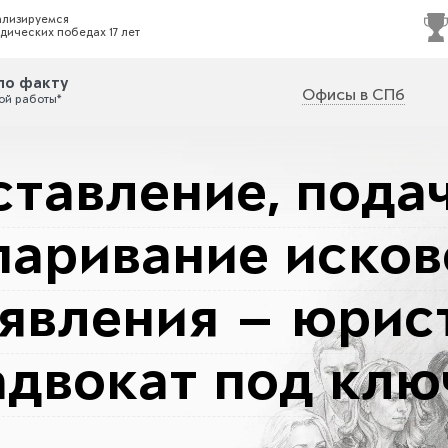
ализируемся
дических победах 17 лет
по факту
Офисы в СПб
ой работы*
ставление, подач
паривание исков
явления — юрис
адвокат под клю