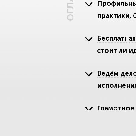
Профильные
практики, 
Бесплатная
стоит ли ид
Ведём дело
исполнени
Грамотное 
суд принял 