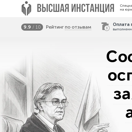
Специ
на юри
Оплата 
Рейтинг
по отзывам
9.9
/ 10
выполненн
Со
ос
за