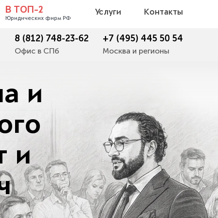
В ТОП-2
Услуги
Контакты
Юридических фирм РФ
8 (812) 748-23-62
+7 (495) 445 50 54
Офис в СПб
Москва и регионы
а и
ого
т и
ч