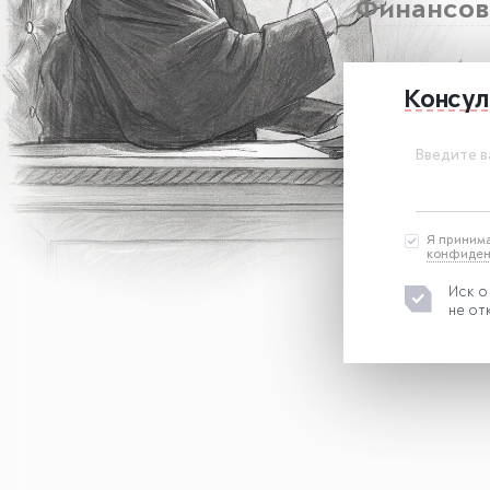
Финансова
Консул
Введите в
Я приним
конфиден
Иск о
не от