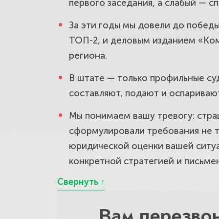
первого заседания, а слабый — с
Обжаловани
За эти годы мы довели до победы
проигранны
ТОП-2, и деловым изданием «Ком
региона.
Обеспечите
В штате — только профильные суд
решение ре
составляют, подают и оспариваю
Мы понимаем вашу тревогу: страш
Сроки иско
сформулировали требования не т
юридической оценки вашей ситуа
пропущенн
конкретной стратегией и письме
Сколько ст
в договоре
Вам перезво