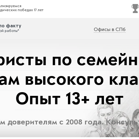
ализируемся
дических победах 17 лет
по факту
Офисы в СПб
ой работы*
исты по семей
ам высокого кла
Опыт 13+ лет
м доверителям с 2008 года. Консуль