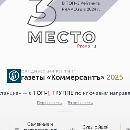
Pravo.ru
ЮРИДИЧЕСКИЙ РЕЙТИНГ
газеты «Коммерсантъ»
2025
1
станция» — в
ТОП-
ГРУППЕ
по ключевым направл
Первая часть
·
Вторая часть
Семейные и
Суды общей
ры
наследственные