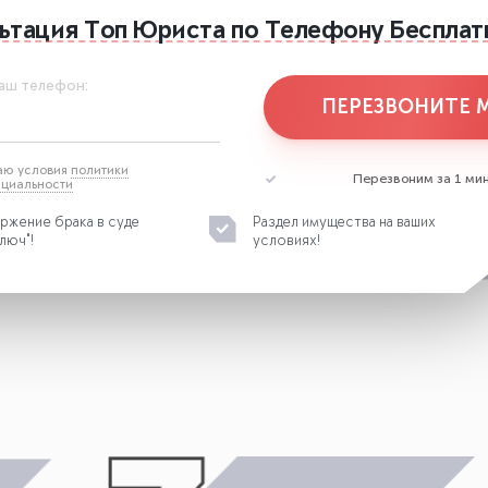
ьтация
Топ Юриста
по Телефону
Бесплат
аш телефон:
ПЕРЕЗВОНИТЕ 
аю условия
политики
Перезвоним за 1 мин
циальности
ржение брака в суде
Раздел имущества на ваших
люч"!
условиях!