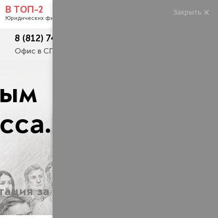
В ТОП-2
Закрыть
Услуги
Контакты
Юридических фирм РФ
8 (812) 748-23-62
+7 (495) 445 50 54
Офис в СПб
Москва и регионы
ным
сса.
тация за наш счет