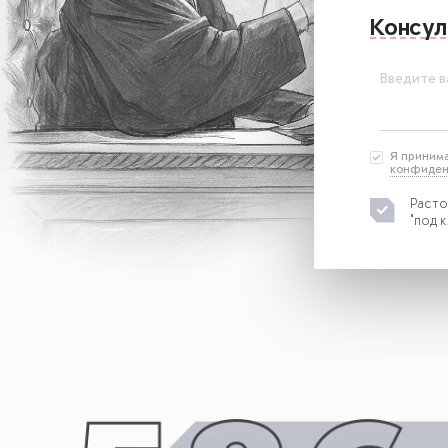
Консул
Введите в
Я приним
конфиден
Расто
"под к