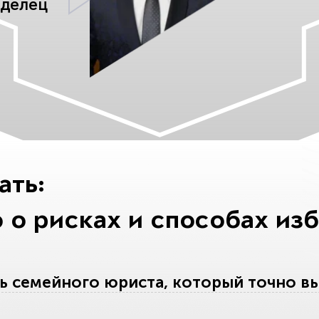
аделец
ать:
 о рисках и способах из
ь семейного юриста, который точно в