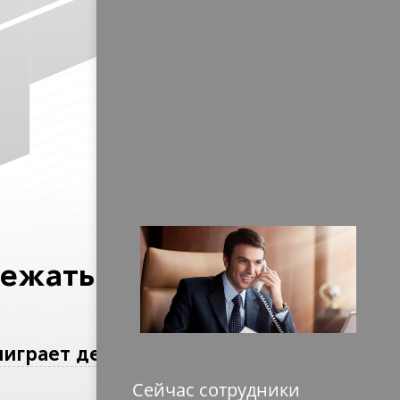
бежать их
ыиграет дело?
Сейчас сотрудники