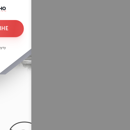
но
МНЕ
уту