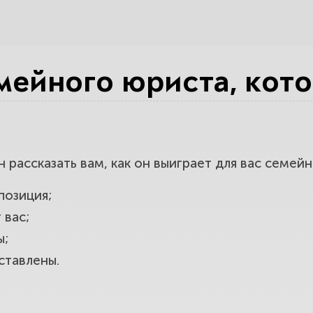
е компетентность юристов по одному
ты вас обокрадут
мейного юриста, кот
ратить внимание при выборе юридичес
ассказать вам, как он выиграет для вас семейн
позиция;
 вас;
ы;
ставлены.