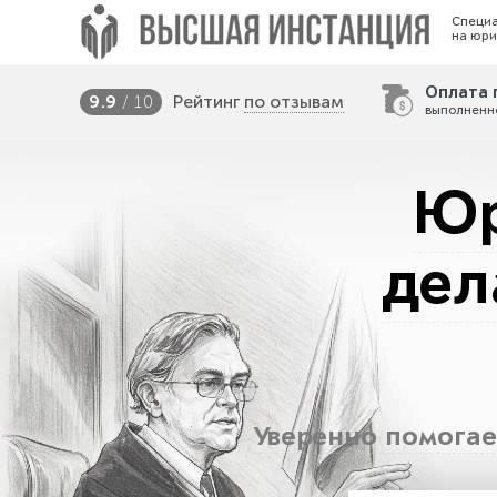
Специ
на юри
Оплата 
Рейтинг
по отзывам
9.9
/ 10
выполненн
Юр
дел
Уверенно помогае