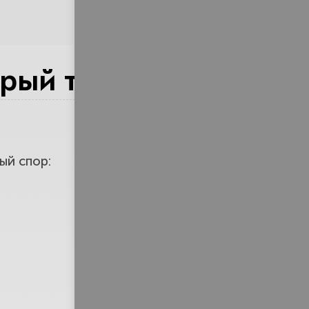
 критерию
орый точно
кой фирмы?
ый спор: