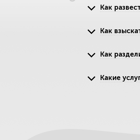
Как развест
Как взыска
Как раздел
Какие усл
Перечень н
Остерегай