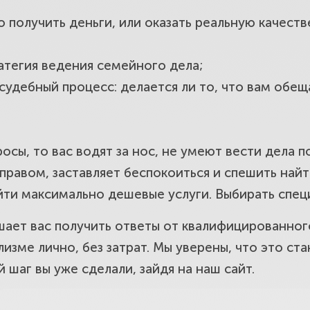
то получить деньги, или оказать реальную качес
атегия ведения семейного дела;
удебный процесс: делается ли то, что вам обеща
росы, то вас водят за нос, не умеют вести дела 
правом, заставляет беспокоиться и спешить най
найти максимально дешевые услуги. Выбирать спе
т вас получить ответы от квалифицированно
зме лично, без затрат. Мы уверены, что это ст
шаг вы уже сделали, зайдя на наш сайт.