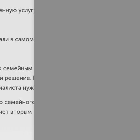
твенную услугу адвоката по семейным
ли в самом начале, или дело
по семейным спорам. Конечно,
ти решение. Но в спешке – ваш
циалиста нужно тщательно.
го
семейного юриста
бесплатно.
анет вторым верным шагом на пути