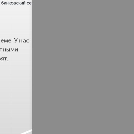
банковский сектор
недвижимость
еме. У нас
етными
ят.