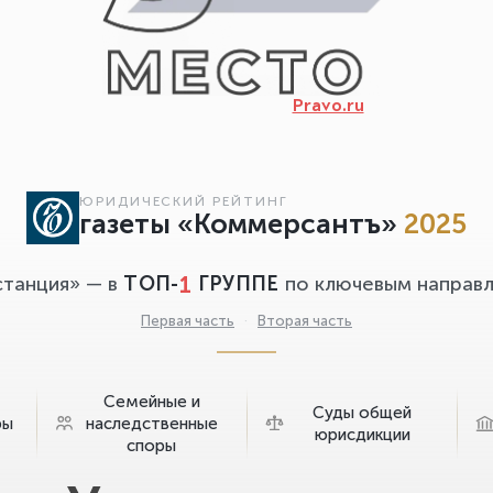
Pravo.ru
ЮРИДИЧЕСКИЙ РЕЙТИНГ
газеты «Коммерсантъ»
2025
1
станция» — в
ТОП-
ГРУППЕ
по ключевым направл
Первая часть
·
Вторая часть
Семейные и
Суды общей
ры
наследственные
юрисдикции
споры