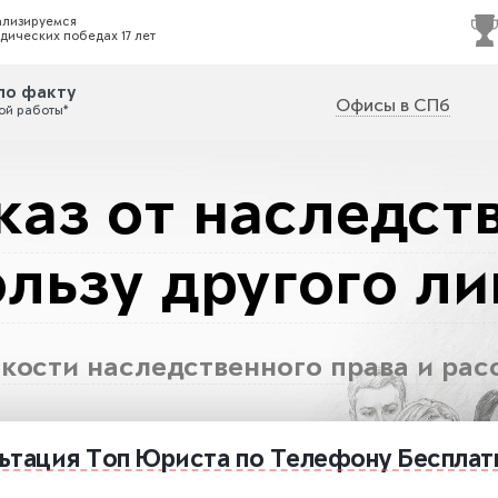
ализируемся
дических победах 17 лет
по факту
Офисы в СПб
ой работы*
каз от наследств
ользу другого ли
нкости наследственного права и рас
ьтация
Топ Юриста
по Телефону
Бесплат