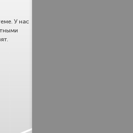
еме. У нас
етными
ят.