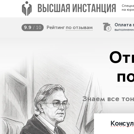
Специ
на юри
Оплата 
Рейтинг
по отзывам
9.9
/ 10
выполненн
От
п
Знаем все то
Консул