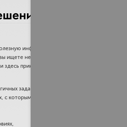
 критерию
решению
кой фирмы?
полезную информацию об услугах
 вы ищете не ближайшую к дому
 здесь принципиален, так как этот
гичных задач,
ях, с которыми необходимо
виях,