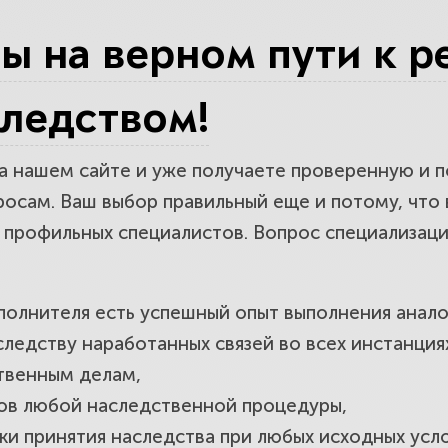
е компетентность юристов по одному
ы на верном пути к 
ты вас обокрадут
ледством!
ратить внимание при выборе юридичес
а нашем сайте и уже получаете проверенную и 
осам. Ваш выбор правильный еще и потому, что
профильных специалистов. Вопрос специализации
сполнителя есть успешный опыт выполнения анало
следству наработанных связей во всех инстанци
твенным делам,
ов любой наследственной процедуры,
и принятия наследства при любых исходных усло