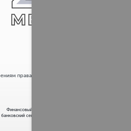
Pravo.ru
ениям права
Финансовый и
Строительство и
банковский сектор
недвижимость