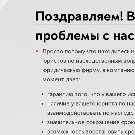
Определит
Поздравляем! В
Какие юрис
проблемы с нас
На что об
Просто потому что находитесь н
юристов по наследственным вопр
юридическую фирму, а компанию 
момент дает:
гарантию того, что у вашего и
наличие у вашего юриста по на
взаимодействовать по наследс
значительное сокращение срок
возможность восстановить срок