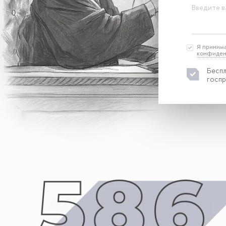
Введите в
Я приним
конфиден
Беспл
госпр