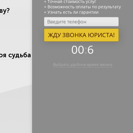
+ Точная стоимость услуг
+ Возможность оплаты по результату
ву?
+ Узнать есть ли гарантии
ЖДУ ЗВОНКА ЮРИСТА!
00
:
6
оя судьба и что он не
Выбрать удобное время звонка