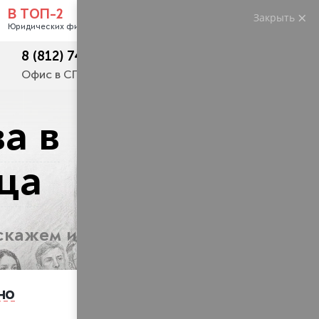
В ТОП-2
Закрыть
Услуги
Контакты
Юридических фирм РФ
8 (812) 748-23-62
+7 (495) 445 50 54
Офис в СПб
Москва и регионы
а в
ца
скажем их вам
но