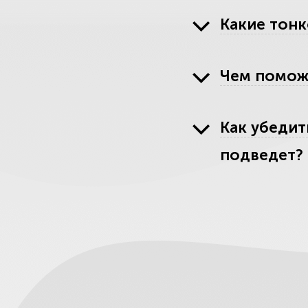
Какие тонк
Чем помо
Как убедит
подведет?
Перечень н
Остерегай