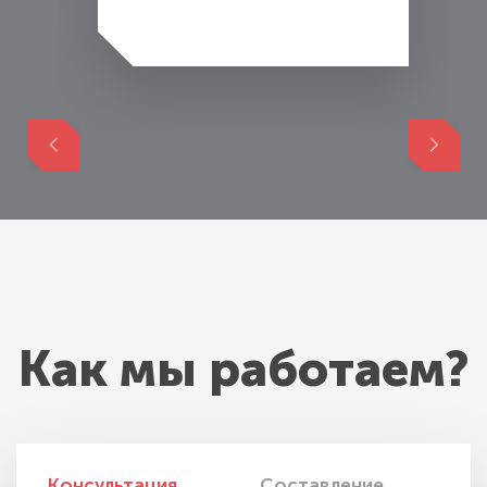
Как мы работаем?
Консультация
Составление
И