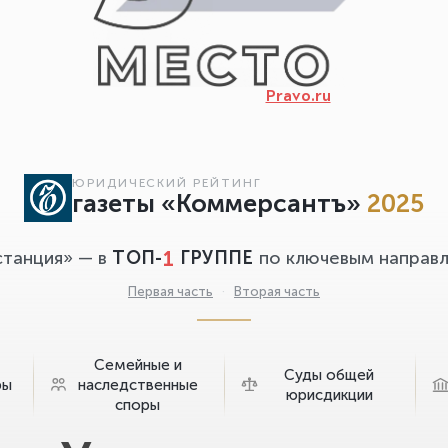
Pravo.ru
ЮРИДИЧЕСКИЙ РЕЙТИНГ
газеты «Коммерсантъ»
2025
1
станция» — в
ТОП-
ГРУППЕ
по ключевым направл
Первая часть
·
Вторая часть
Семейные и
Суды общей
ры
наследственные
юрисдикции
споры