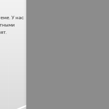
еме. У нас
етными
ят.