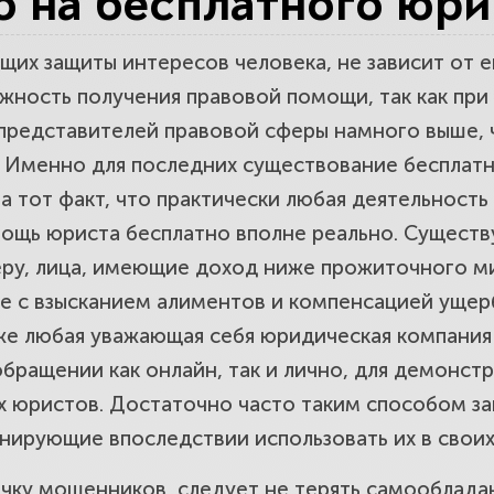
о на бесплатного юри
их защиты интересов человека, не зависит от ег
ратить внимание при выборе юридичес
жность получения правовой помощи, так как при 
редставителей правовой сферы намного выше, ч
. Именно для последних существование бесплат
 тот факт, что практически любая деятельность
мощь юриста бесплатно вполне реально. Существ
меру, лица, имеющие доход ниже прожиточного 
ные с взысканием алиментов и компенсацией ущер
же любая уважающая себя юридическая компания
обращении как онлайн, так и лично, для демонст
х юристов. Достаточно часто таким способом за
нирующие впоследствии использовать их в своих
очку мошенников, следует не терять самооблада