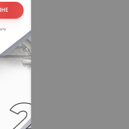
МНЕ
уту