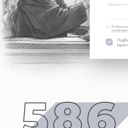
Введите в
Я приним
конфиден
Подбе
юрист