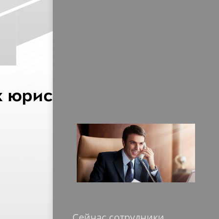
х юристах
Сейчас сотрудники