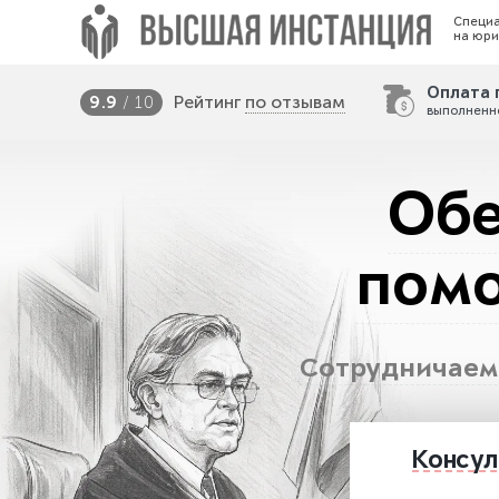
Специ
на юри
Оплата 
Рейтинг
по отзывам
9.9
/ 10
выполненн
Обе
помо
Сотрудничаем 
Консул