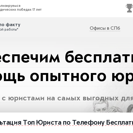
ализируемся
дических победах 17 лет
по факту
Офисы в СПб
ой работы*
спечим беспла
щь опытного ю
с юристами на самых выгодных для
ьтация
Топ Юриста
по Телефону
Бесплат