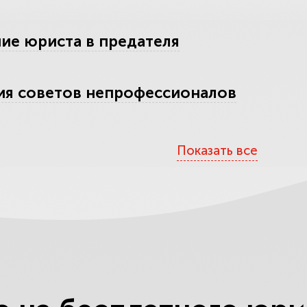
ие юриста в предателя
ия советов непрофессионалов
аших услуг
Показать все
тесь обмана
е компетентность юристов по одному
ты вас обокрадут