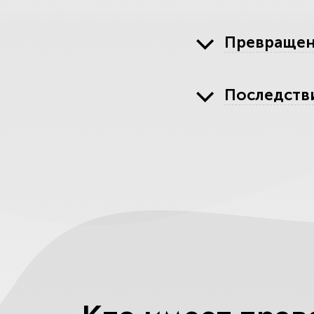
Превращен
Последств
Перечень н
Остерегай
Определит
Какие юрис