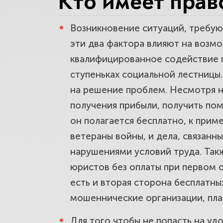
Кто имеет прав
Возникновение ситуаций, требующ
На что об
эти два фактора влияют на возмо
квалифицированное содействие п
ступеньках социальной лестницы
на решение проблем. Несмотря на
получения прибыли, получить по
он полагается бесплатно, к при
ветераны войны, и дела, связан
нарушениями условий труда. Так
юристов без оплаты при первом 
есть и вторая сторона бесплатны
мошеннические организации, пла
Для того чтобы не попасть на уд