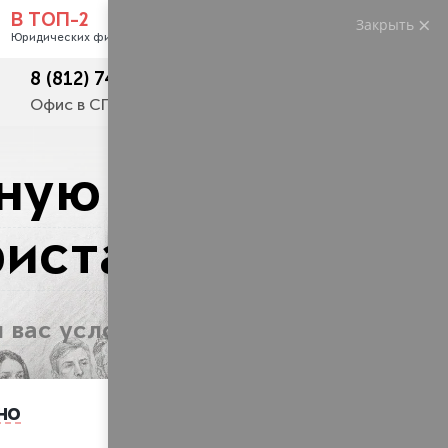
В ТОП-2
Закрыть
Услуги
Контакты
Юридических фирм РФ
8 (812) 748-23-62
+7 (495) 445 50 54
Офис в СПб
Москва и регионы
тную
риста
 вас условиях!
но