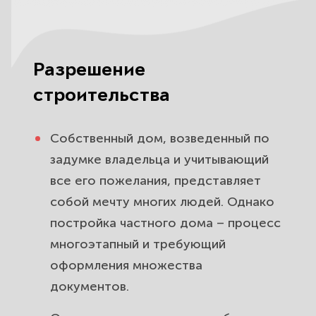
Определите компетентность
юристов по одному критерию
Разрешение
Какие юристы вас обокрадут
строительства
На что обратить внимание при
выборе юридической фирмы?
Собственный дом, возведенный по
задумке владельца и учитывающий
все его пожелания, представляет
собой мечту многих людей. Однако
постройка частного дома – процесс
многоэтапный и требующий
оформления множества
документов.