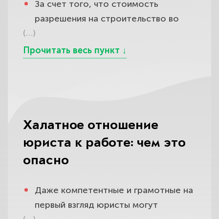
За счет того, что стоимость
разрешения на строительство во
(…)
многом зависит от площади, высоты
и архитектуры здания, многие
недобросовестные юристы
пользуются этой лазейкой для того,
чтобы завышать стоимость своих
услуг. Постройка дома
представляет собой весьма
Халатное отношение
дорогостоящее предприятие, а
юриста к работе: чем это
дополнительные расходы на
опасно
непорядочных юристов делают его
еще более затратным.
Даже компетентные и грамотные на
Не меньшую проблему может
первый взгляд юристы могут
представлять юридический