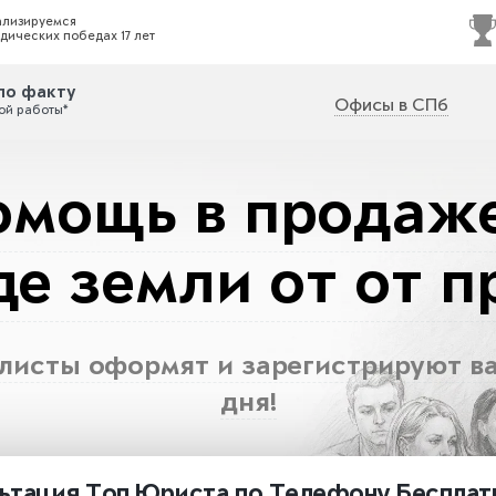
ализируемся
дических победах 17 лет
по факту
Офисы в СПб
ой работы*
омощь в продаже
де земли от от п
исты оформят и зарегистрируют ва
дня!
ьтация
Топ Юриста
по Телефону
Бесплат