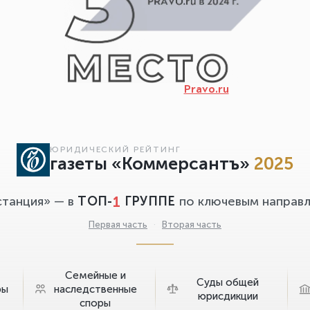
Pravo.ru
ЮРИДИЧЕСКИЙ РЕЙТИНГ
газеты «Коммерсантъ»
2025
1
станция» — в
ТОП-
ГРУППЕ
по ключевым направл
Первая часть
·
Вторая часть
Семейные и
Суды общей
ры
наследственные
юрисдикции
споры