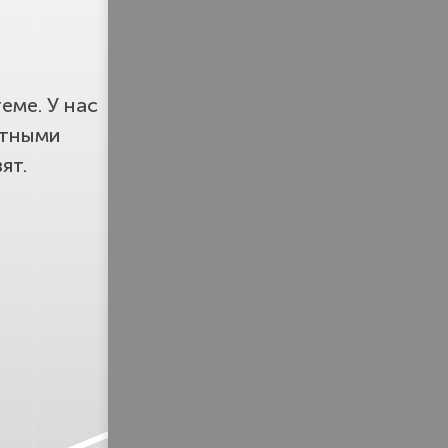
еме. У нас
етными
ят.