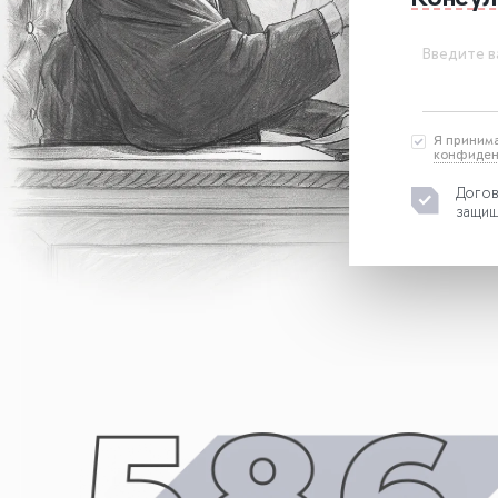
Введите в
Я приним
конфиден
Догов
защищ