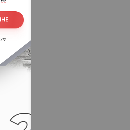
МНЕ
уту