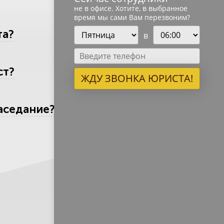
не в офисе. Хотите, в выбранное
время мы сами Вам перезвоним?
та?
в
ст?
ЖДУ ЗВОНКА ЮРИСТА!
аседание?
 критерию