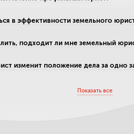
ься в эффективности земельного юрис
лить, подходит ли мне земельный юри
ист изменит положение дела за одно з
аших услуг
Показать все
тесь обмана
е компетентность юристов по одному