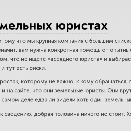
ты вас обокрадут
емельных юристах
отому что мы крупная компания с большим списк
ратить внимание при выборе юридичес
значит, вам нужна
конкретная помощь
от опытны
ом, что не ищете «всеядного юриста» и выбирает
и тут есть риски.
 простак, которому не важно, к кому обращаться
е и на сайте, что они земельные юристы. Они вр
а самом деле едва ли видели хоть один земельны
к сведению, добрая половина ничего не стоит. Хо