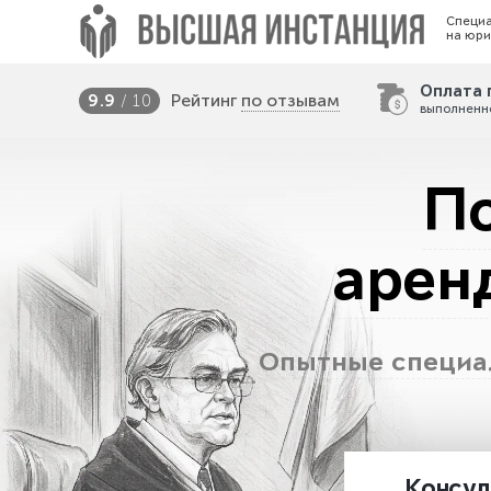
Специ
на юри
Оплата 
Рейтинг
по отзывам
9.9
/ 10
выполненн
П
арен
Опытные специал
Консул