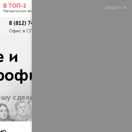
В ТОП-2
Закрыть
Услуги
Контакты
Юридических фирм РФ
8 (812) 748-23-62
+7 (495) 445 50 54
Офис в СПб
Москва и регионы
 и
рофи!
шу сделку за три
но