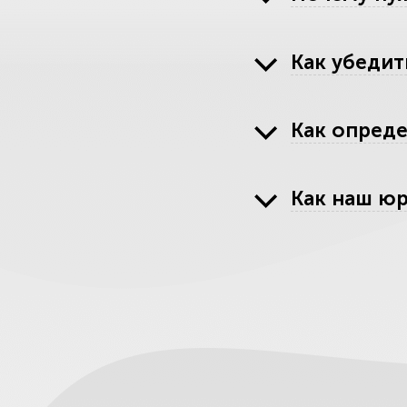
Как убедит
Как опреде
Как наш юр
Перечень н
Остерегай
Определит