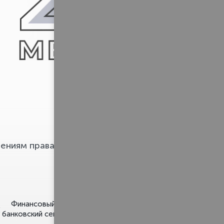
Pravo.ru
ениям права
Финансовый и
Строительство и
банковский сектор
недвижимость