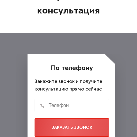
рисковать? "ВЫСШАЯ
консультация
ИНСТАНЦИЯ" ориентируется на
рынок и всегда предлагает
адекватные цены. А также в рамках
государственной программы
предоставляет бесплатные
консультации.
По телефону
Закажите звонок и получите
консультацию прямо сейчас
ЗАКАЗАТЬ ЗВОНОК