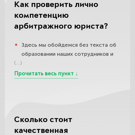
Как проверить лично
компетенцию
арбитражного юриста?
Здесь мы обойдемся без текста об
образовании наших сотрудников и
(…)
количестве дел в портфолио.
Предлагаем убедиться в нашем
профессионализме прямо сейчас.
Свяжитесь удобным способом
с любым из ведущих
арбитражных юристов и
Сколько стоит
юристов
«ВЫСШЕЙ
качественная
ИНСТАНЦИИ»
.