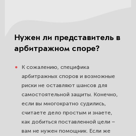
Остерегайтесь обмана
Определите компетентность
юристов по одному критерию
Нужен ли представитель в
арбитражном споре?
Какие юристы вас обокрадут
На что обратить внимание при
К сожалению, специфика
выборе юридической фирмы?
арбитражных споров
и возможные
риски не оставляют шансов для
самостоятельной защиты. Конечно,
если вы многократно судились,
считаете дело простым и знаете,
как добиться поставленной цели –
вам не нужен помощник. Если же